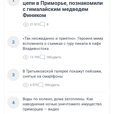
цепи в Приморье, познакомили
с гималайским медведем
Фиником
21 913
8
«Так неожиданно и приятно». Героиня мема
2
вспомнила о съемках с гуру пикапа в кафе
Владивостока
13 795
Обсудить
В Третьяковской галерее покажут пейзажи,
3
снятые на смартфоны
4 575
Обсудить
Воды по колено, дома затоплены. Как
4
наводнение ночью уничтожило имущество
приморцев — видео