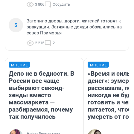
3 806
Обсудить
Затопило дворы, дороги, жителей готовят к
5
эвакуации. Затяжные дожди обрушились на
север Приморья
2 215
2
МНЕНИЕ
МНЕНИЕ
Дело не в бедности. В
«Время и силы
России все чаще
денег»: зумерш
выбирают секонд-
рассказала, по
хенды вместо
никогда не буд
массмаркета —
готовить и чем
разбираемся, почему
питается, чтоб
так получилось
умереть от гол
Алёна Золотухина