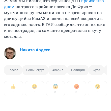
29 мая мы писали, что серьезное ДТП
произошло
днем
на трассе в районе поселка Де-Фриз —
мужчина за рулем минивэна не среагировал на
движущийся КамАЗ и влетел на всей скорости в
его заднюю часть. В ГАИ сообщили, что он выжил
и не пострадал, но сам авто превратился в кучу
металла.
Никита Авдеев
Трасса
Большегруз
Авария
Полиция
Фура
О
0
0
0
0
0