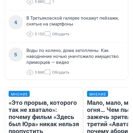
5 885
1
В Третьяковской галерее покажут пейзажи,
4
снятые на смартфоны
5 153
Обсудить
Воды по колено, дома затоплены. Как
5
наводнение ночью уничтожило имущество
приморцев — видео
3 868
Обсудить
МНЕНИЕ
МНЕНИЕ
«Это прорыв, которого
Мало, мало, ма
так не хватало»:
огня… Чем пыт
почему фильм «Здесь
зажечь зрител
был Юра» никак нельзя
третий «Аватар
пропустить
почему абориг