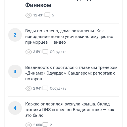
Фиником
12 431
5
Воды по колено, дома затоплены. Как
2
наводнение ночью уничтожило имущество
приморцев — видео
3 591
Обсудить
Владивосток простился с главным тренером
3
«Динамо» Эдуардом Сандлером: репортаж с
похорон
2 941
Обсудить
Каркас оплавился, рухнула крыша. Склад
4
техники DNS сгорел во Владивостоке — как
это было
2 650
2