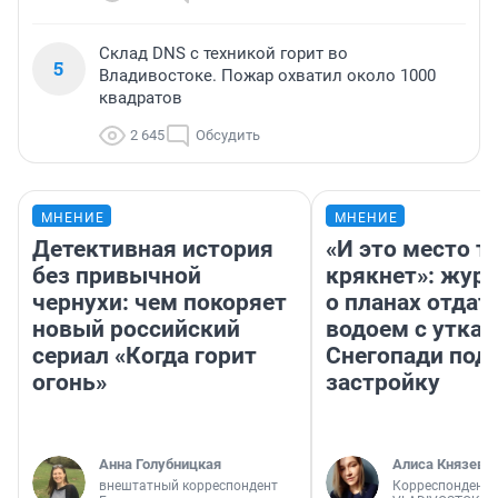
Склад DNS с техникой горит во
5
Владивостоке. Пожар охватил около 1000
квадратов
2 645
Обсудить
МНЕНИЕ
МНЕНИЕ
Детективная история
«И это место т
без привычной
крякнет»: жур
чернухи: чем покоряет
о планах отдат
новый российский
водоем с уткам
сериал «Когда горит
Снегопади под
огонь»
застройку
Анна Голубницкая
Алиса Князева
внештатный корреспондент
Корреспондент