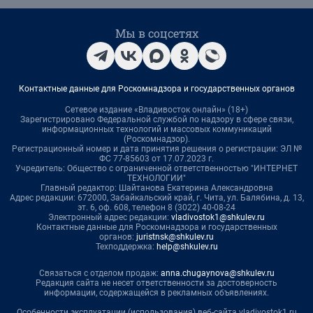
Мы в соцсетях
Контактные данные для Роскомнадзора и государственных органов
Сетевое издание «Владивосток онлайн» (18+)
Зарегистрировано Федеральной службой по надзору в сфере связи,
информационных технологий и массовых коммуникаций
(Роскомнадзор).
Регистрационный номер и дата принятия решения о регистрации: ЭЛ №
ФС 77-85603 от 17.07.2023 г.
Учредитель: Общество с ограниченной ответственностью "ИНТЕРНЕТ
ТЕХНОЛОГИИ"
Главный редактор: Шайтанова Екатерина Александровна
Адрес редакции: 672000, Забайкальский край, г. Чита, ул. Балябина, д. 13,
эт. 6, оф. 608, телефон 8 (3022) 40-08-24
Электронный адрес редакции:
vladivostok1@shkulev.ru
Контактные данные для Роскомнадзора и государственных
органов:
juristnsk@shkulev.ru
Техподдержка:
help@shkulev.ru
Связаться с отделом продаж:
anna.chugaynova@shkulev.ru
Редакция сайта не несет ответственности за достоверность
информации, содержащейся в рекламных объявлениях.
Особенности эксплуатации (использования) веб-сайта vladivostok1.ru