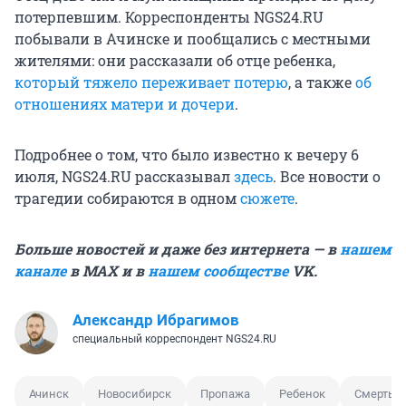
потерпевшим. Корреспонденты NGS24.RU
побывали в Ачинске и пообщались с местными
жителями: они рассказали об отце ребенка,
который тяжело переживает потерю
, а также
об
отношениях матери и дочери
.
Подробнее о том, что было известно к вечеру 6
июля, NGS24.RU рассказывал
здесь
. Все новости о
трагедии собираются в одном
сюжете
.
Больше новостей и даже без интернета — в
нашем
канале
в MAX и в
нашем сообществе
VK.
Александр Ибрагимов
специальный корреспондент NGS24.RU
Ачинск
Новосибирск
Пропажа
Ребенок
Смерть р