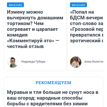
МНЕНИЕ
МНЕНИЕ
Измену можно
«Попал на
вычеркнуть домашним
БДСМ‑вечеринк
тортиком? Чем
стоп‑слово заб
согревает и царапает
«Грозовой пере
комедия
превратился в
«Комментируй это» —
эротический ф
честный отзыв
Надежда Губарь
Анна Колотова
РЕКОМЕНДУЕМ
Муравьи и тля больше не сунут носа в
ваш огород: народные способы
борьбы с вредителями без химии