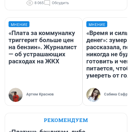
8 065
Обсудить
МНЕНИЕ
МНЕНИЕ
«Плата за коммуналку
«Время и силы
триггерит больше цен
денег»: зумерш
на бензин». Журналист
рассказала, по
— об устрашающих
никогда не буд
расходах на ЖКХ
готовить и чем
питается, чтоб
умереть от гол
Артем Краснов
Сабина Сафрон
РЕКОМЕНДУЕМ
«Платишь бандитам, либо