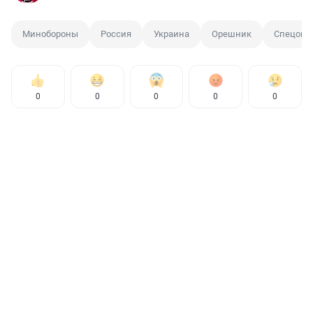
Минобороны
Россия
Украина
Орешник
Спецопе
0
0
0
0
0