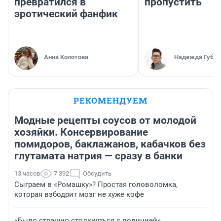
превратился в
пропустить
эротический фанфик
Анна Колотова
Надежда Губар
РЕКОМЕНДУЕМ
Модные рецепты соусов от молодой
хозяйки. Консервирование
помидоров, баклажанов, кабачков без
глутамата натрия — сразу в банки
13 часов
7 392
Обсудить
Сыграем в «Ромашку»? Простая головоломка,
которая взбодрит мозг не хуже кофе
«Было страшно столкнуться с полицией».