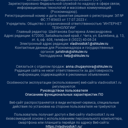
Зарегистрировано Федеральной службой по надзору в сфере связи,
информационных технологий и массовых коммуникаций
(Роскомнадзор).
Регистрационный номер и дата принятия решения о регистрации: ЭЛ №
ФС 77-85603 от 17.07.2023 г.
Учредитель: Общество с ограниченной ответственностью "ИНТЕРНЕТ
ТЕХНОЛОГИИ"
Главный редактор: Шайтанова Екатерина Александровна
Адрес редакции: 672000, Забайкальский край, г. Чита, ул. Балябина, д. 13,
эт. 6, оф. 608, телефон 8 (3022) 40-08-24
Электронный адрес редакции:
vladivostok1@shkulev.ru
Контактные данные для Роскомнадзора и государственных
органов:
juristnsk@shkulev.ru
Техподдержка:
help@shkulev.ru
Связаться с отделом продаж:
anna.chugaynova@shkulev.ru
Редакция сайта не несет ответственности за достоверность
информации, содержащейся в рекламных объявлениях.
Особенности эксплуатации (использования) веб-сайта vladivostok1.ru
регулируются:
Руководством пользователя
Описанием функциональных характеристик ПО
Веб-сайт распространяется в виде интернет-сервиса, специальные
действия по установке на стороне пользователя не требуются
Пользователь получает доступ к Веб-сайту vladivostok1.ru на
безвозмездной основе с использованием персонального компьютера,
смартфона или планшета перейдя по адресу Веб-сайта:
https://vladivostok1.ru/