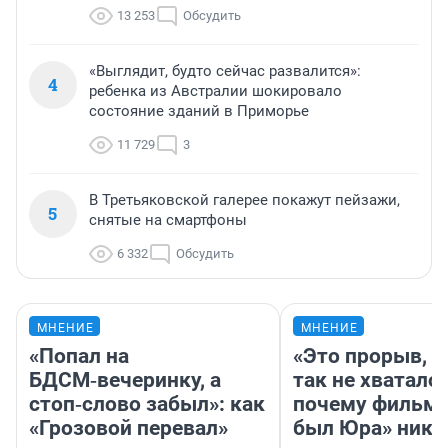
13 253
Обсудить
«Выглядит, будто сейчас развалится»:
4
ребенка из Австралии шокировало
состояние зданий в Приморье
11 729
3
В Третьяковской галерее покажут пейзажи,
5
снятые на смартфоны
6 332
Обсудить
МНЕНИЕ
МНЕНИЕ
«Попал на
«Это прорыв, к
БДСМ‑вечеринку, а
так не хватало»
стоп‑слово забыл»: как
почему фильм 
«Грозовой перевал»
был Юра» ника