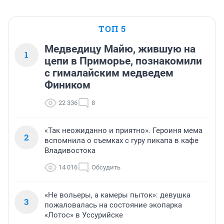
ТОП 5
Медведицу Майю, жившую на
1
цепи в Приморье, познакомили
с гималайским медведем
Фиником
22 336
8
«Так неожиданно и приятно». Героиня мема
2
вспомнила о съемках с гуру пикапа в кафе
Владивостока
14 016
Обсудить
«Не вольеры, а камеры пыток»: девушка
3
пожаловалась на состояние экопарка
«Лотос» в Уссурийске