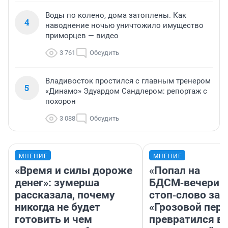
Воды по колено, дома затоплены. Как
4
наводнение ночью уничтожило имущество
приморцев — видео
3 761
Обсудить
Владивосток простился с главным тренером
5
«Динамо» Эдуардом Сандлером: репортаж с
похорон
3 088
Обсудить
МНЕНИЕ
МНЕНИЕ
«Время и силы дороже
«Попал на
денег»: зумерша
БДСМ‑вечеринк
рассказала, почему
стоп‑слово заб
никогда не будет
«Грозовой пере
готовить и чем
превратился в