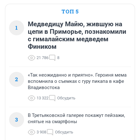
ТОП 5
Медведицу Майю, жившую на
1
цепи в Приморье, познакомили
с гималайским медведем
Фиником
21 786
8
«Так неожиданно и приятно». Героиня мема
2
вспомнила о съемках с гуру пикапа в кафе
Владивостока
13 322
Обсудить
В Третьяковской галерее покажут пейзажи,
3
снятые на смартфоны
3 908
Обсудить