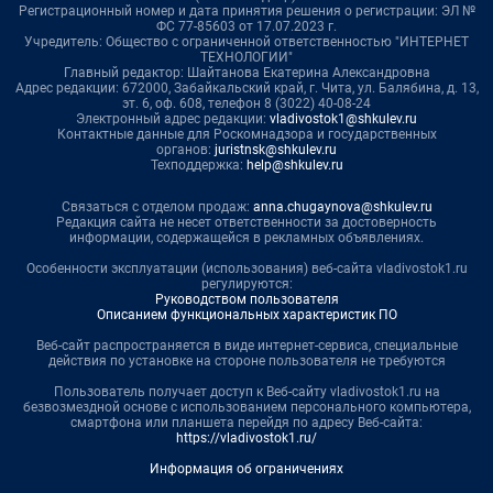
Регистрационный номер и дата принятия решения о регистрации: ЭЛ №
ФС 77-85603 от 17.07.2023 г.
Учредитель: Общество с ограниченной ответственностью "ИНТЕРНЕТ
ТЕХНОЛОГИИ"
Главный редактор: Шайтанова Екатерина Александровна
Адрес редакции: 672000, Забайкальский край, г. Чита, ул. Балябина, д. 13,
эт. 6, оф. 608, телефон 8 (3022) 40-08-24
Электронный адрес редакции:
vladivostok1@shkulev.ru
Контактные данные для Роскомнадзора и государственных
органов:
juristnsk@shkulev.ru
Техподдержка:
help@shkulev.ru
Связаться с отделом продаж:
anna.chugaynova@shkulev.ru
Редакция сайта не несет ответственности за достоверность
информации, содержащейся в рекламных объявлениях.
Особенности эксплуатации (использования) веб-сайта vladivostok1.ru
регулируются:
Руководством пользователя
Описанием функциональных характеристик ПО
Веб-сайт распространяется в виде интернет-сервиса, специальные
действия по установке на стороне пользователя не требуются
Пользователь получает доступ к Веб-сайту vladivostok1.ru на
безвозмездной основе с использованием персонального компьютера,
смартфона или планшета перейдя по адресу Веб-сайта:
https://vladivostok1.ru/
Информация об ограничениях