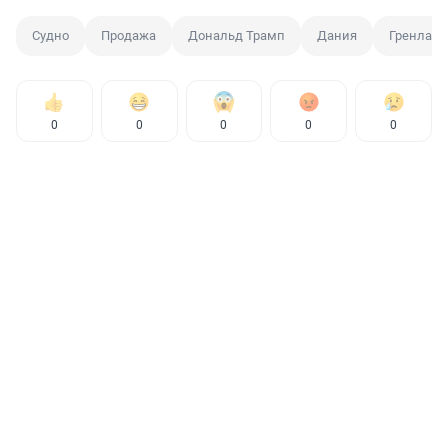
Судно
Продажа
Дональд Трамп
Дания
Гренлан
0
0
0
0
0