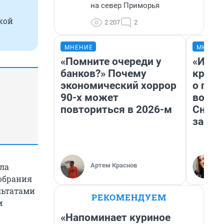
на север Приморья
кой
2 207
2
МНЕНИЕ
МНЕНИ
«Помните очереди у
«И эт
банков?» Почему
крякн
экономический хоррор
о пла
90-х может
водое
повториться в 2026-м
Снего
застр
Артем Краснов
ла
обрания
льтатами
РЕКОМЕНДУЕМ
м
«Напоминает куриное