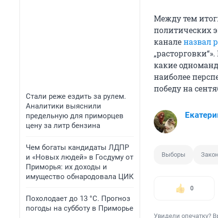
Между тем итог
политических э
канале
назвал 
„расторговки“».
какие одноманд
наиболее персп
победу на сент
Стали реже ездить за рулем.
Аналитики выяснили
Екатери
предельную для приморцев
цену за литр бензина
Чем богаты кандидаты ЛДПР
Выборы
Зако
и «Новых людей» в Госдуму от
Приморья: их доходы и
имущество обнародовала ЦИК
0
Похолодает до 13 °C. Прогноз
погоды на субботу в Приморье
Увидели опечатку? В