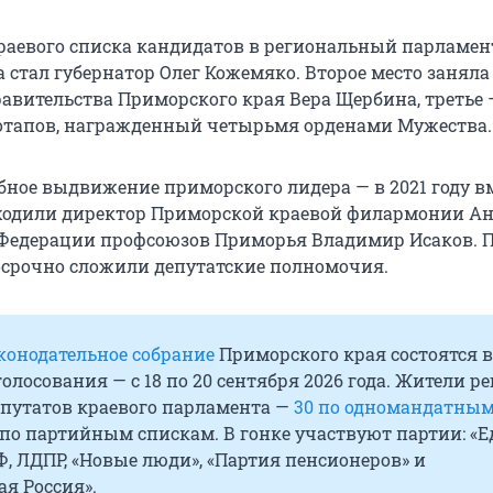
аевого списка кандидатов в региональный парламен
 стал губернатор Олег Кожемяко. Второе место заняла
равительства Приморского края Вера Щербина, третье 
отапов, награжденный четырьмя орденами Мужества.
бное выдвижение приморского лидера — в 2021 году вм
ходили директор Приморской краевой филармонии Ан
 Федерации профсоюзов Приморья Владимир Исаков. 
осрочно сложили депутатские полномочия.
конодательное собрание
Приморского края состоятся в
олосования — с 18 по 20 сентября 2026 года. Жители р
епутатов краевого парламента —
30 по одномандатны
 по партийным спискам. В гонке участвуют партии: «
Ф, ЛДПР, «Новые люди», «Партия пенсионеров» и
я Россия».