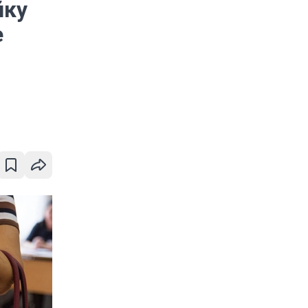
йку
е