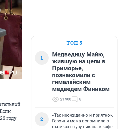
ТОП 5
Медведицу Майю,
1
жившую на цепи в
Приморье,
познакомили с
гималайским
медведем Фиником
21 900
8
ательной
 Если
«Так неожиданно и приятно».
26 году —
2
Героиня мема вспомнила о
съемках с гуру пикапа в кафе