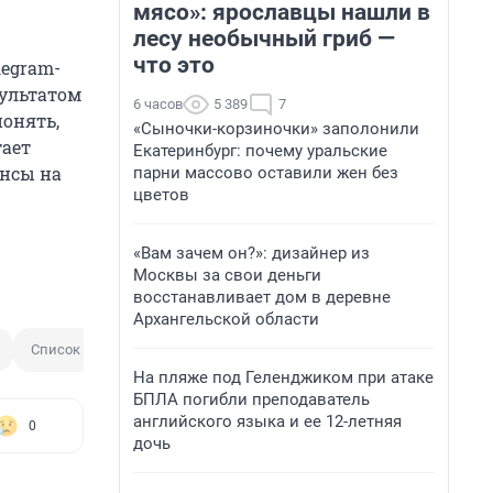
мясо»: ярославцы нашли в
лесу необычный гриб —
что это
legram-
ультатом
6 часов
5 389
7
понять,
«Сыночки-корзиночки» заполонили
тает
Екатеринбург: почему уральские
нсы на
парни массово оставили жен без
цветов
«Вам зачем он?»: дизайнер из
Москвы за свои деньги
восстанавливает дом в деревне
Архангельской области
Список
На пляже под Геленджиком при атаке
БПЛА погибли преподаватель
английского языка и ее 12-летняя
0
дочь