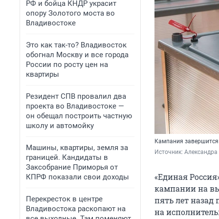
РФ и бойца КНДР украсит
опору Золотого моста во
Владивостоке
Это как так-то? Владивосток
обогнал Москву и все города
России по росту цен на
квартиры
Резидент СПВ провалил два
проекта во Владивостоке —
он обещал построить частную
школу и автомойку
Кампания завершитс
Машины, квартиры, земля за
Источник: 
Александра
границей. Кандидаты в
Заксобрание Приморья от
«Единая Россия
КПРФ показали свои доходы
кампании на вы
Перекресток в центре
пять лет назад 
Владивостока раскопают на
на исполнитель
все выходные. Там поменяют