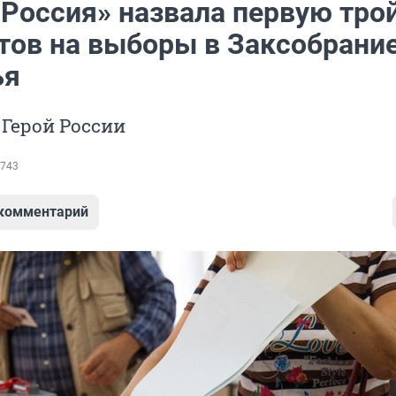
 Россия» назвала первую тро
тов на выборы в Заксобрани
ья
 Герой России
743
 комментарий