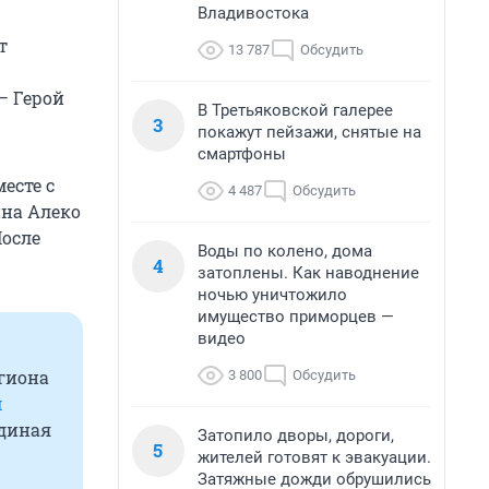
Владивостока
т
13 787
Обсудить
— Герой
В Третьяковской галерее
3
покажут пейзажи, снятые на
смартфоны
есте с
4 487
Обсудить
на Алеко
После
Воды по колено, дома
4
затоплены. Как наводнение
ночью уничтожило
имущество приморцев —
видео
егиона
3 800
Обсудить
м
Единая
Затопило дворы, дороги,
5
жителей готовят к эвакуации.
Затяжные дожди обрушились