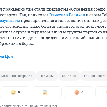
и праймериз уже стали предметом обсуждения среди
кспертов. Так, политолог
Вячеслав Беляков
в своем Te
результаты
предварительного голосования «явным рез
 По его мнению, даже беглый анализ итогов позволил 
атные округа и территориальные группы партия счи
ективными и где ее кандидаты имеют наибольшие ша
ябрьских выборах.
на Цой
нодательное собрание
Приморье
Кандидат
Единая Россия
0
0
0
ыделите фрагмент и нажмите Ctrl+Enter