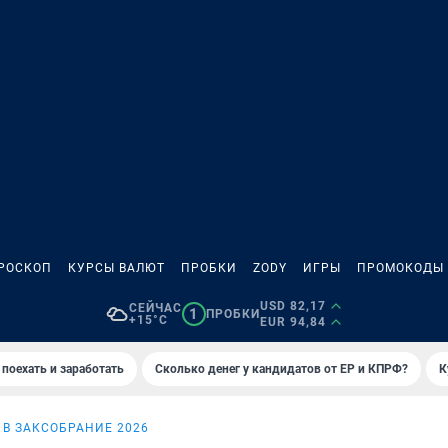
РОСКОП
КУРСЫ ВАЛЮТ
ПРОБКИ
ZODY
ИГРЫ
ПРОМОКОДЫ
USD 82,17
СЕЙЧАС
1
ПРОБКИ
+15°C
EUR 94,84
 поехать и заработать
Сколько денег у кандидатов от ЕР и КПРФ?
К
В ЗАКСОБРАНИЕ 2026