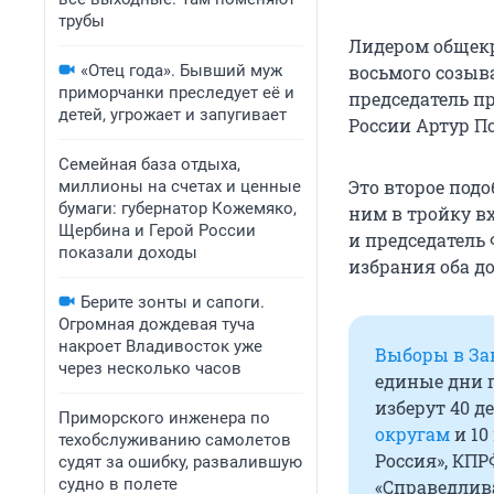
трубы
Лидером общекр
«Отец года». Бывший муж
восьмого созыва
приморчанки преследует её и
председатель п
детей, угрожает и запугивает
России Артур П
Семейная база отдыха,
Это второе подо
миллионы на счетах и ценные
бумаги: губернатор Кожемяко,
ним в тройку в
Щербина и Герой России
и председатель
показали доходы
избрания оба д
Берите зонты и сапоги.
Огромная дождевая туча
накроет Владивосток уже
Выборы в За
через несколько часов
единые дни г
изберут 40 д
Приморского инженера по
округам
и 10
техобслуживанию самолетов
Россия», КПР
судят за ошибку, развалившую
судно в полете
«Справедлива