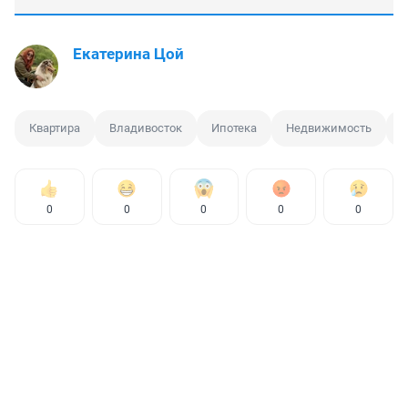
Екатерина Цой
Квартира
Владивосток
Ипотека
Недвижимость
С
0
0
0
0
0