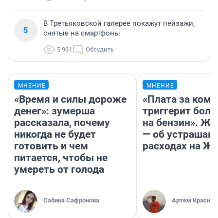
В Третьяковской галерее покажут пейзажи,
5
снятые на смартфоны
5 931
Обсудить
МНЕНИЕ
МНЕНИЕ
«Время и силы дороже
«Плата за ком
денег»: зумерша
триггерит боль
рассказала, почему
на бензин». Жу
никогда не будет
— об устраша
готовить и чем
расходах на Ж
питается, чтобы не
умереть от голода
Сабина Сафронова
Артем Краснов