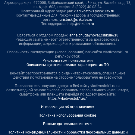
Адрес редакции: 672000, Забайкальский край, г. Чита, ул. Балябина, д. 13,
эт. 6, оф. 608, телефон 8 (3022) 40-08-24
Электронный адрес редакции:
vladivostok1@shkulev.ru
Контактные данные для Роскомнадзора и государственных
органов:
juristnsk@shkulev.ru
Техподдержка:
help@shkulev.ru
Связаться с отделом продаж:
anna.chugaynova@shkulev.ru
Редакция сайта не несет ответственности за достоверность
информации, содержащейся в рекламных объявлениях.
Особенности эксплуатации (использования) веб-сайта vladivostok1.ru
регулируются:
Руководством пользователя
Описанием функциональных характеристик ПО
Веб-сайт распространяется в виде интернет-сервиса, специальные
действия по установке на стороне пользователя не требуются
Пользователь получает доступ к Веб-сайту vladivostok1.ru на
безвозмездной основе с использованием персонального компьютера,
смартфона или планшета перейдя по адресу Веб-сайта:
https://vladivostok1.ru/
Информация об ограничениях
Политика использования cookies
Рекомендательные системы
Политика конфиденциальности и обработки персональных данных и