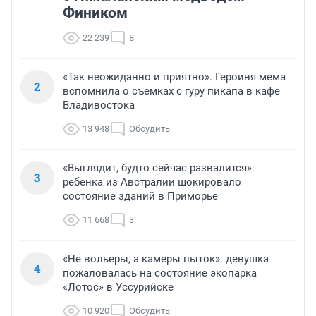
Фиником
22 239
8
«Так неожиданно и приятно». Героиня мема
2
вспомнила о съемках с гуру пикапа в кафе
Владивостока
13 948
Обсудить
«Выглядит, будто сейчас развалится»:
3
ребенка из Австралии шокировало
состояние зданий в Приморье
11 668
3
«Не вольеры, а камеры пыток»: девушка
4
пожаловалась на состояние экопарка
«Лотос» в Уссурийске
10 920
Обсудить