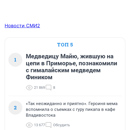
Новости СМИ2
ТОП 5
Медведицу Майю, жившую на
1
цепи в Приморье, познакомили
с гималайским медведем
Фиником
21 869
8
«Так неожиданно и приятно». Героиня мема
2
вспомнила о съемках с гуру пикапа в кафе
Владивостока
13 677
Обсудить