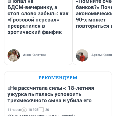
«Попал на
«Помните очер
БДСМ‑вечеринку, а
банков?» Поче
стоп‑слово забыл»: как
экономический
«Грозовой перевал»
90-х может
превратился в
повториться в
эротический фанфик
Анна Колотова
Артем Краснов
РЕКОМЕНДУЕМ
«Не рассчитала силы»: 18-летняя
ужурка пыталась успокоить
трехмесячного сына и убила его
11 часов
10 395
30
«Кто-то считает меня сумасшедшей».