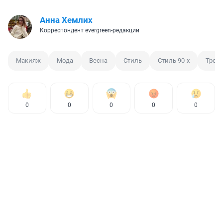
Анна Хемлих
Корреспондент evergreen-редакции
Макияж
Мода
Весна
Стиль
Стиль 90-х
Трен
0
0
0
0
0