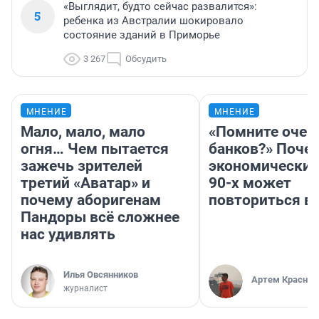
«Выглядит, будто сейчас развалится»:
5
ребенка из Австралии шокировало
состояние зданий в Приморье
3 267
Обсудить
МНЕНИЕ
МНЕНИЕ
Мало, мало, мало
«Помните очер
огня… Чем пытается
банков?» Поче
зажечь зрителей
экономический
третий «Аватар» и
90-х может
почему аборигенам
повториться в
Пандоры всё сложнее
нас удивлять
Илья Овсянников
Артем Краснов
журналист