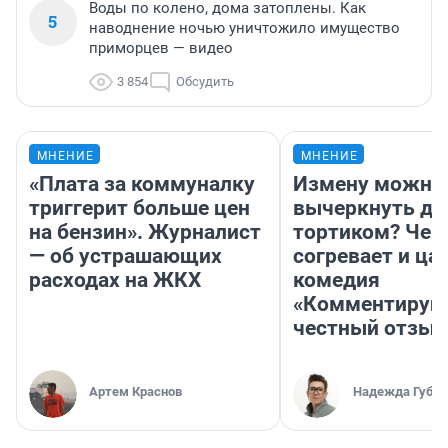
Воды по колено, дома затоплены. Как
5
наводнение ночью уничтожило имущество
приморцев — видео
3 854
Обсудить
МНЕНИЕ
МНЕНИЕ
«Плата за коммуналку
Измену можно
триггерит больше цен
вычеркнуть д
на бензин». Журналист
тортиком? Чем
— об устрашающих
согревает и ца
расходах на ЖКХ
комедия
«Комментируй 
честный отзыв
Артем Краснов
Надежда Губар