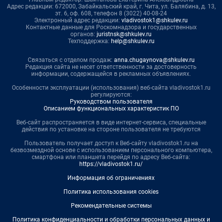
Адрес редакции: 672000, Забайкальский край, г. Чита, ул. Балябина, д. 13,
эт. 6, оф. 608, телефон 8 (3022) 40-08-24
Электронный адрес редакции:
vladivostok1@shkulev.ru
Контактные данные для Роскомнадзора и государственных
органов:
juristnsk@shkulev.ru
Техподдержка:
help@shkulev.ru
Связаться с отделом продаж:
anna.chugaynova@shkulev.ru
Редакция сайта не несет ответственности за достоверность
информации, содержащейся в рекламных объявлениях.
Особенности эксплуатации (использования) веб-сайта vladivostok1.ru
регулируются:
Руководством пользователя
Описанием функциональных характеристик ПО
Веб-сайт распространяется в виде интернет-сервиса, специальные
действия по установке на стороне пользователя не требуются
Пользователь получает доступ к Веб-сайту vladivostok1.ru на
безвозмездной основе с использованием персонального компьютера,
смартфона или планшета перейдя по адресу Веб-сайта:
https://vladivostok1.ru/
Информация об ограничениях
Политика использования cookies
Рекомендательные системы
Политика конфиденциальности и обработки персональных данных и