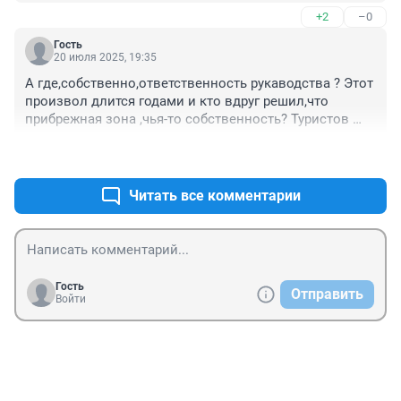
+2
–0
Гость
20 июля 2025, 19:35
А где,собственно,ответственность рукаводства ? Этот 
произвол длится годами и кто вдруг решил,что 
прибрежная зона ,чья-то собственность? Туристов 
привлекают,сказки рассказывают,а сами 7мь шкур 
+4
–0
дерут(( ужас..
Читать все комментарии
Гость
Отправить
Войти