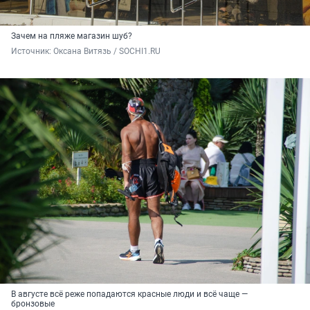
Зачем на пляже магазин шуб?
Источник: 
Оксана Витязь / SOCHI1.RU
В августе всё реже попадаются красные люди и всё чаще —
бронзовые