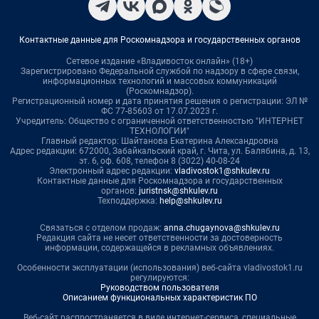
Контактные данные для Роскомнадзора и государственных органов
Сетевое издание «Владивосток онлайн» (18+)
Зарегистрировано Федеральной службой по надзору в сфере связи,
информационных технологий и массовых коммуникаций
(Роскомнадзор).
Регистрационный номер и дата принятия решения о регистрации: ЭЛ №
ФС 77-85603 от 17.07.2023 г.
Учредитель: Общество с ограниченной ответственностью "ИНТЕРНЕТ
ТЕХНОЛОГИИ"
Главный редактор: Шайтанова Екатерина Александровна
Адрес редакции: 672000, Забайкальский край, г. Чита, ул. Балябина, д. 13,
эт. 6, оф. 608, телефон 8 (3022) 40-08-24
Электронный адрес редакции:
vladivostok1@shkulev.ru
Контактные данные для Роскомнадзора и государственных
органов:
juristnsk@shkulev.ru
Техподдержка:
help@shkulev.ru
Связаться с отделом продаж:
anna.chugaynova@shkulev.ru
Редакция сайта не несет ответственности за достоверность
информации, содержащейся в рекламных объявлениях.
Особенности эксплуатации (использования) веб-сайта vladivostok1.ru
регулируются:
Руководством пользователя
Описанием функциональных характеристик ПО
Веб-сайт распространяется в виде интернет-сервиса, специальные