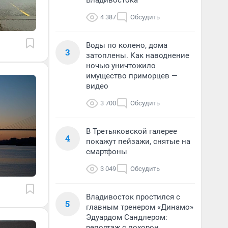
Владивостока
4 387
Обсудить
Воды по колено, дома
3
затоплены. Как наводнение
ночью уничтожило
имущество приморцев —
видео
3 700
Обсудить
В Третьяковской галерее
4
покажут пейзажи, снятые на
смартфоны
3 049
Обсудить
Владивосток простился с
5
главным тренером «Динамо»
Эдуардом Сандлером:
репортаж с похорон