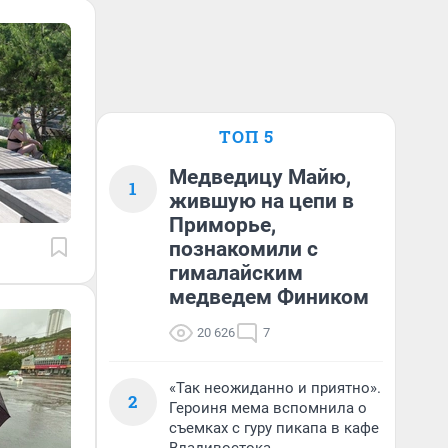
ТОП 5
Медведицу Майю,
1
жившую на цепи в
Приморье,
познакомили с
гималайским
медведем Фиником
20 626
7
«Так неожиданно и приятно».
2
Героиня мема вспомнила о
съемках с гуру пикапа в кафе