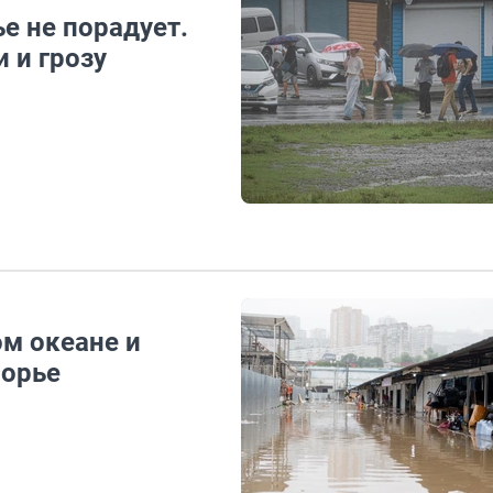
е не порадует.
 и грозу
ом океане и
морье