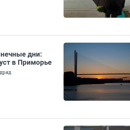
лнечные дни:
уст в Приморье
одряд