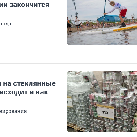
сии закончится
анда
ы на стеклянные
исходит и как
рвирования