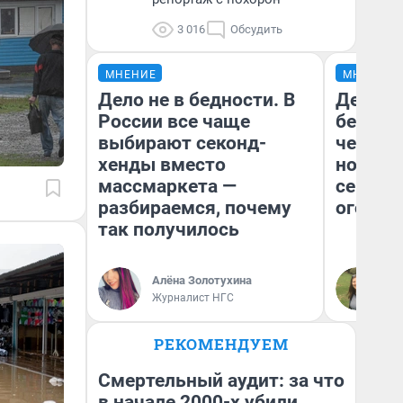
3 016
Обсудить
МНЕНИЕ
МНЕНИЕ
Дело не в бедности. В
Детект
России все чаще
без пр
выбирают секонд-
чернух
хенды вместо
новый 
массмаркета —
сериал 
разбираемся, почему
огонь»
так получилось
Ан
Алёна Золотухина
вн
Журналист НГС
Го
РЕКОМЕНДУЕМ
Смертельный аудит: за что
в начале 2000-х убили