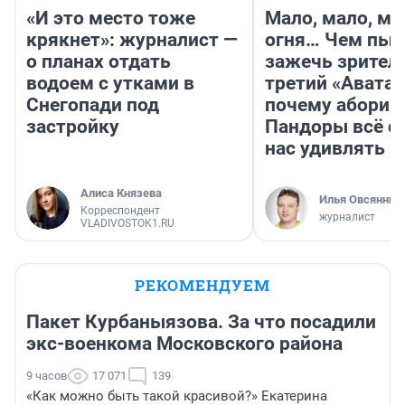
«И это место тоже
Мало, мало, ма
крякнет»: журналист —
огня… Чем пыт
о планах отдать
зажечь зрител
водоем с утками в
третий «Аватар
Снегопади под
почему абориг
застройку
Пандоры всё с
нас удивлять
Алиса Князева
Илья Овсянник
Корреспондент
журналист
VLADIVOSTOK1.RU
РЕКОМЕНДУЕМ
Пакет Курбаныязова. За что посадили
экс-военкома Московского района
9 часов
17 071
139
«Как можно быть такой красивой?» Екатерина