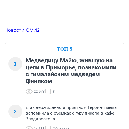
Новости СМИ2
ТОП 5
Медведицу Майю, жившую на
1
цепи в Приморье, познакомили
с гималайским медведем
Фиником
22 578
8
«Так неожиданно и приятно». Героиня мема
2
вспомнила о съемках с гуру пикапа в кафе
Владивостока
14 183
Обсудить