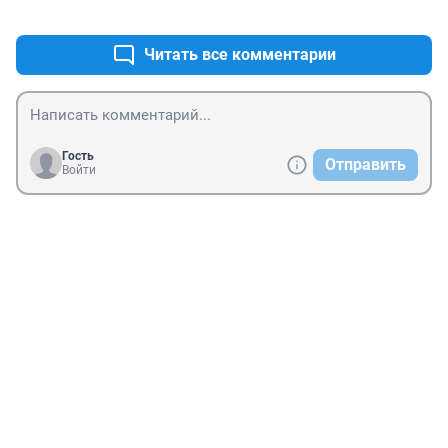
+1
–0
части Владивостока, где разрешили купаться нет ни 
одного...
Читать все комментарии
Гость
Отправить
Войти