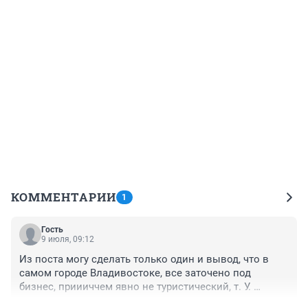
КОММЕНТАРИИ
1
Гость
9 июля, 09:12
Из поста могу сделать только один и вывод, что в 
самом городе Владивостоке, все заточено под 
бизнес, приииччем явно не туристический, т. У. 
Обррудрванннвз пляжей для купания ЕС материковой 