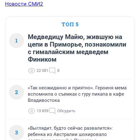
Новости СМИ2
ТОП 5
Медведицу Майю, жившую на
1
цепи в Приморье, познакомили
с гималайским медведем
Фиником
22 081
8
«Так неожиданно и приятно». Героиня мема
2
вспомнила о съемках с гуру пикапа в кафе
Владивостока
13 859
Обсудить
«Выглядит, будто сейчас развалится»:
3
ребенка из Австралии шокировало