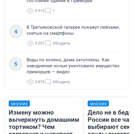
состояние зданий в Приморье
6 915
1
В Третьяковской галерее покажут пейзажи,
4
снятые на смартфоны
5 257
Обсудить
Воды по колено, дома затоплены. Как
5
наводнение ночью уничтожило имущество
приморцев — видео
3 879
Обсудить
МНЕНИЕ
МНЕНИЕ
Измену можно
Дело не в бедн
вычеркнуть домашним
России все ча
тортиком? Чем
выбирают секо
согревает и царапает
хенды вместо