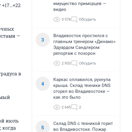
имущество приморцев —
 +17…+22
видео
3 578
Обсудить
точных
естами —
Владивосток простился с
3
главным тренером «Динамо»
Эдуардом Сандлером:
репортаж с похорон
2 933
Обсудить
градуса в
Каркас оплавился, рухнула
4
крыша. Склад техники DNS
сгорел во Владивостоке —
амый
как это было
2 645
2
ой июль
Склад DNS с техникой горит
5
, когда
во Владивостоке. Пожар