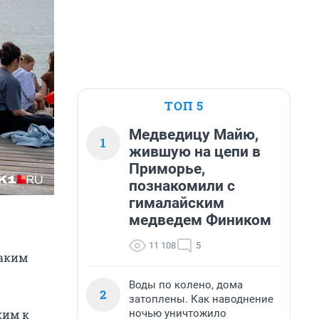
ТОП 5
Медведицу Майю,
1
жившую на цепи в
Приморье,
познакомили с
гималайским
медведем Фиником
11 108
5
Каким
Воды по колено, дома
2
затоплены. Как наводнение
ночью уничтожило
ким к