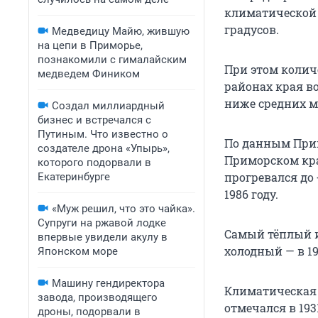
климатической 
градусов.
Медведицу Майю, жившую
на цепи в Приморье,
познакомили с гималайским
При этом колич
медведем Фиником
районах края в
ниже средних м
Создал миллиардный
бизнес и встречался с
Путиным. Что известно о
По данным При
создателе дрона «Упырь»,
Приморском кра
которого подорвали в
прогревался до 
Екатеринбурге
1986 году.
«Муж решил, что это чайка».
Супруги на ржавой лодке
Самый тёплый и
впервые увидели акулу в
холодный — в 19
Японском море
Машину гендиректора
Климатическая 
завода, производящего
отмечался в 193
дроны, подорвали в