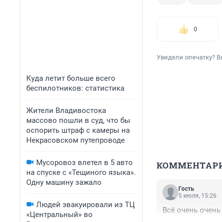
0
Увидели опечатку? В
Куда летит больше всего
беспилотников: статистика
Жители Владивостока
массово пошли в суд, что бы
оспорить штраф с камеры на
Некрасовском путепроводе
Мусоровоз влетел в 5 авто
КОММЕНТАР
на спуске с «Тещиного языка».
Одну машину зажало
Гость
5 июля, 15:26
Людей эвакуировали из ТЦ
Всё очень очень
«Центральный» во