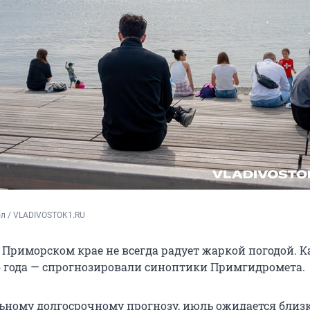
ол / VLADIVOSTOK1.RU
в Приморском крае не всегда радует жаркой погодой. 
6 года — спрогнозировали синоптики Примгидромета.
ьному долгосрочному прогнозу, июль ожидается близ