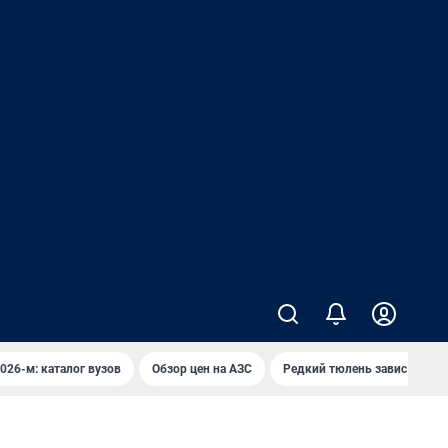
026-м: каталог вузов
Обзор цен на АЗС
Редкий тюлень завис над в