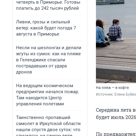
четверть в Приморье. Готовы
платить до 242 тысяч рублей
Ливни, грозы и сильный
ветер: какой будет погода 7
августа в Приморье
Несли на шезлонгах и делали
жгуты из сумок: как на пляже
в Геленджике спасали
пострадавших от удара
дронов
На ведущем космическом
На пляж — в кофте
предприятии начался пожар.
Источник: 
Елена Буйв
Там находится Центр
управления полетами
Середина лета 
будет июль 202
Таинственно пропавший
самолет в Иркутской области
нашли спустя двое суток: что
По предварител
случилось на самом деле