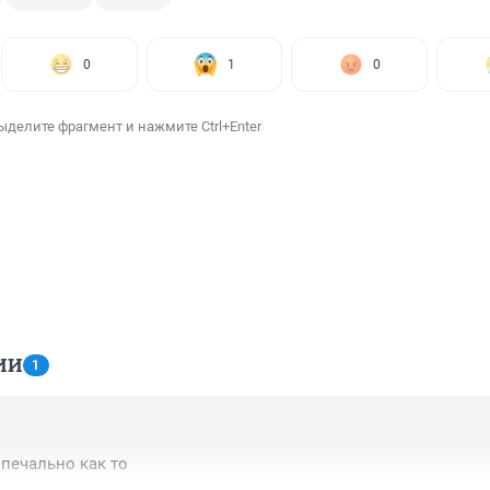
0
1
0
ыделите фрагмент и нажмите Ctrl+Enter
ИИ
1
 печально как то