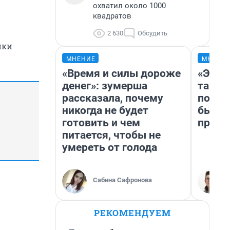
охватил около 1000
квадратов
2 630
Обсудить
ики
МНЕНИЕ
МНЕНИ
«Время и силы дороже
«Это 
денег»: зумерша
так не
рассказала, почему
почем
никогда не будет
был Ю
готовить и чем
пропу
питается, чтобы не
умереть от голода
Сабина Сафронова
РЕКОМЕНДУЕМ