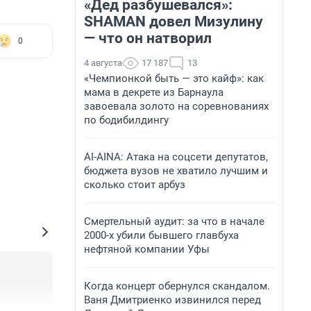
«Дед разбушевался»:
SHAMAN довел Мизулину
— что он натворил
0
4 августа
17 187
13
«Чемпионкой быть — это кайф»: как
мама в декрете из Барнаула
завоевала золото на соревнованиях
по бодибилдингу
AI-AINA: Атака на соцсети депутатов,
бюджета вузов не хватило лучшим и
сколько стоит арбуз
Смертельный аудит: за что в начале
2000-х убили бывшего главбуха
нефтяной компании Уфы
Когда концерт обернулся скандалом.
Ваня Дмитриенко извинился перед