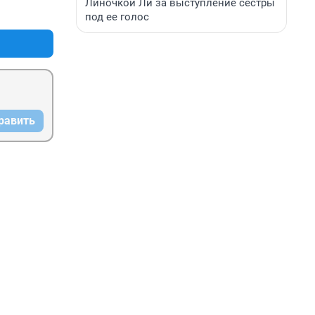
Линочкой Ли за выступление сестры
+0
–0
под ее голос
равить