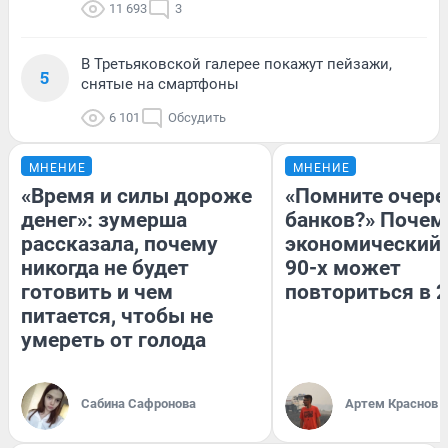
11 693
3
В Третьяковской галерее покажут пейзажи,
5
снятые на смартфоны
6 101
Обсудить
МНЕНИЕ
МНЕНИЕ
«Время и силы дороже
«Помните очере
денег»: зумерша
банков?» Почем
рассказала, почему
экономический 
никогда не будет
90-х может
готовить и чем
повториться в 
питается, чтобы не
умереть от голода
Сабина Сафронова
Артем Краснов