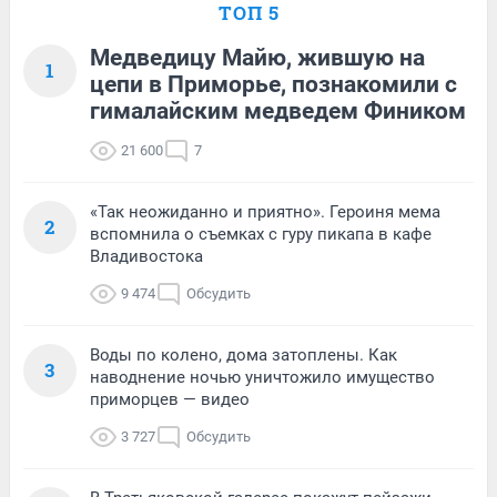
ТОП 5
Медведицу Майю, жившую на
1
цепи в Приморье, познакомили с
гималайским медведем Фиником
21 600
7
«Так неожиданно и приятно». Героиня мема
2
вспомнила о съемках с гуру пикапа в кафе
Владивостока
9 474
Обсудить
Воды по колено, дома затоплены. Как
3
наводнение ночью уничтожило имущество
приморцев — видео
3 727
Обсудить