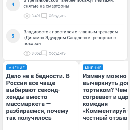
В Третьяковской галерее покажут пейзажи,
4
снятые на смартфоны
3 491
Обсудить
Владивосток простился с главным тренером
5
«Динамо» Эдуардом Сандлером: репортаж с
похорон
3 052
Обсудить
МНЕНИЕ
МНЕНИЕ
Дело не в бедности. В
Измену можно
России все чаще
вычеркнуть до
выбирают секонд-
тортиком? Чем
хенды вместо
согревает и цар
массмаркета —
комедия
разбираемся, почему
«Комментируй э
так получилось
честный отзыв