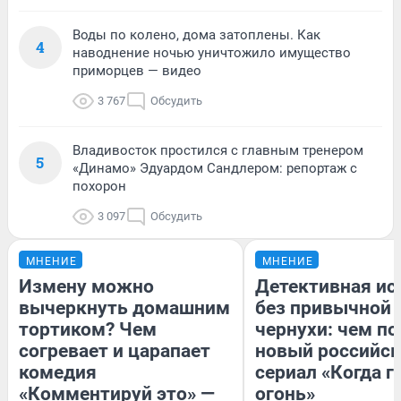
Воды по колено, дома затоплены. Как
4
наводнение ночью уничтожило имущество
приморцев — видео
3 767
Обсудить
Владивосток простился с главным тренером
5
«Динамо» Эдуардом Сандлером: репортаж с
похорон
3 097
Обсудить
МНЕНИЕ
МНЕНИЕ
Измену можно
Детективная ис
вычеркнуть домашним
без привычной
тортиком? Чем
чернухи: чем п
согревает и царапает
новый российс
комедия
сериал «Когда г
«Комментируй это» —
огонь»