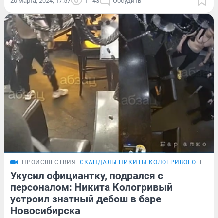
20 марта, 2024, 17:57
1 143
Обсудить
ПРОИСШЕСТВИЯ
СКАНДАЛЫ НИКИТЫ КОЛОГРИВОГО
ПОД
Укусил официантку, подрался с
персоналом: Никита Кологривый
устроил знатный дебош в баре
Новосибирска