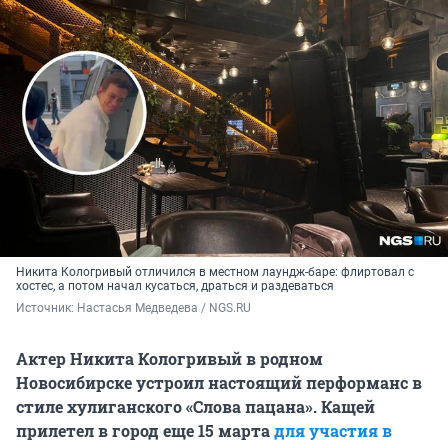
Никита Кологривый отличился в местном лаундж-баре: флиртовал с
хостес, а потом начал кусаться, драться и раздеваться
Источник: 
Настасья Медведева / NGS.RU
Актер Никита Кологривый в родном
Новосибирске устроил настоящий перформанс в
стиле хулиганского «Слова пацана». Кащей
прилетел в город еще 15 марта
для участия в