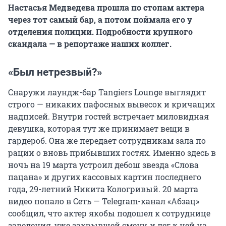
Настасья Медведева прошла по стопам актера
через тот самый бар, а потом поймала его у
отделения полиции. Подробности крупного
скандала — в репортаже наших коллег.
«Был нетрезвый?»
Снаружи лаундж-бар Tangiers Lounge выглядит
строго — никаких пафосных вывесок и кричащих
надписей. Внутри гостей встречает миловидная
девушка, которая тут же принимает вещи в
гардероб. Она же передает сотрудникам зала по
рации о вновь прибывших гостях. Именно здесь в
ночь на 19 марта устроил дебош звезда «Слова
пацана» и других кассовых картин последнего
года, 29-летний Никита Кологривый. 20 марта
видео попало в Сеть — Telegram-канал «Абзац»
сообщил, что актер якобы подошел к сотруднице
заведения, уже закрывшей смену, и лег к ней на