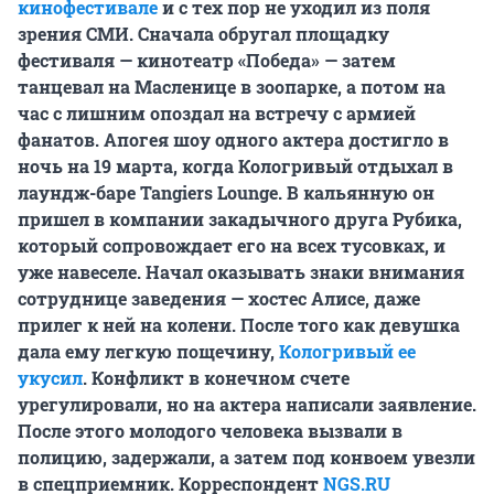
кинофестивале
и с тех пор не уходил из поля
зрения СМИ. Сначала обругал площадку
фестиваля — кинотеатр «Победа» — затем
танцевал на Масленице в зоопарке, а потом на
час с лишним опоздал на встречу с армией
фанатов. Апогея шоу одного актера достигло в
ночь на 19 марта, когда Кологривый отдыхал в
лаундж-баре Tangiers Lounge. В кальянную он
пришел в компании закадычного друга Рубика,
который сопровождает его на всех тусовках, и
уже навеселе. Начал оказывать знаки внимания
сотруднице заведения — хостес Алисе, даже
прилег к ней на колени. После того как девушка
дала ему легкую пощечину,
Кологривый ее
укусил
. Конфликт в конечном счете
урегулировали, но на актера написали заявление.
После этого молодого человека вызвали в
полицию, задержали, а затем под конвоем увезли
в спецприемник. Корреспондент
NGS.RU