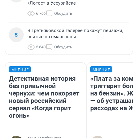
«Лотос» в Уссурийске
6 766
Обсудить
В Третьяковской галерее покажут пейзажи,
5
снятые на смартфоны
5 640
Обсудить
МНЕНИЕ
МНЕНИЕ
Детективная история
«Плата за ком
без привычной
триггерит боль
чернухи: чем покоряет
на бензин». Жу
новый российский
— об устраша
сериал «Когда горит
расходах на Ж
огонь»