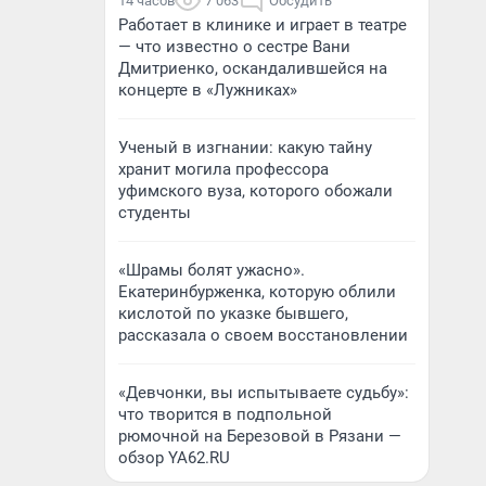
14 часов
7 063
Обсудить
Работает в клинике и играет в театре
— что известно о сестре Вани
Дмитриенко, оскандалившейся на
концерте в «Лужниках»
Ученый в изгнании: какую тайну
хранит могила профессора
уфимского вуза, которого обожали
студенты
«Шрамы болят ужасно».
Екатеринбурженка, которую облили
кислотой по указке бывшего,
рассказала о своем восстановлении
«Девчонки, вы испытываете судьбу»:
что творится в подпольной
рюмочной на Березовой в Рязани —
обзор YA62.RU