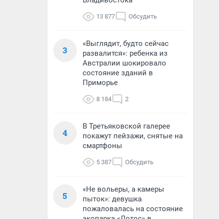
Владивостока
13 877
Обсудить
«Выглядит, будто сейчас
3
развалится»: ребенка из
Австралии шокировало
состояние зданий в
Приморье
8 184
2
В Третьяковской галерее
4
покажут пейзажи, снятые на
смартфоны
5 387
Обсудить
«Не вольеры, а камеры
5
пыток»: девушка
пожаловалась на состояние
экопарка «Лотос» в