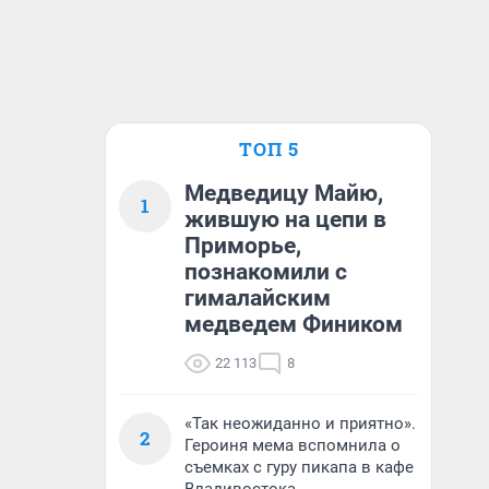
ТОП 5
Медведицу Майю,
1
жившую на цепи в
Приморье,
познакомили с
гималайским
медведем Фиником
22 113
8
«Так неожиданно и приятно».
2
Героиня мема вспомнила о
съемках с гуру пикапа в кафе