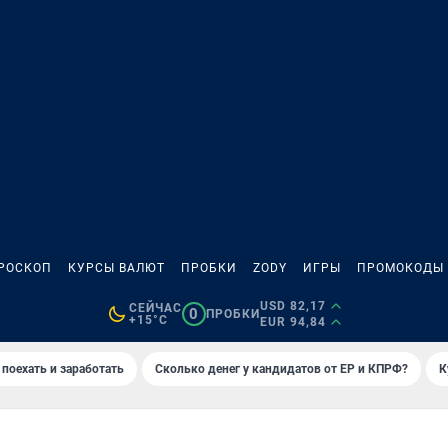
РОСКОП
КУРСЫ ВАЛЮТ
ПРОБКИ
ZODY
ИГРЫ
ПРОМОКОДЫ
USD 82,17
СЕЙЧАС
0
ПРОБКИ
+15°C
EUR 94,84
 поехать и заработать
Сколько денег у кандидатов от ЕР и КПРФ?
К