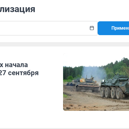
илизация
Примен
х начала
27 сентября