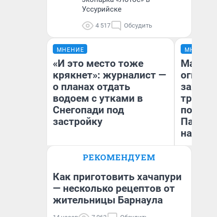
Уссурийске
4 517
Обсудить
МНЕНИЕ
МНЕНИЕ
«И это место тоже
Мало, 
крякнет»: журналист —
огня… 
о планах отдать
зажечь
водоем с утками в
третий 
Снегопади под
почему
застройку
Пандор
нас уд
РЕКОМЕНДУЕМ
Алиса Князева
Ил
Корреспондент
жу
VLADIVOSTOK1.RU
Как приготовить хачапури
— несколько рецептов от
жительницы Барнаула