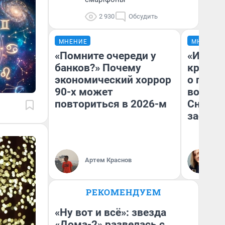
2 930
Обсудить
МНЕНИЕ
МНЕНИЕ
«Помните очереди у
«И это
банков?» Почему
крякне
экономический хоррор
о плана
90-х может
водоем
повториться в 2026-м
Снегоп
застро
Ал
Артем Краснов
Ко
VL
РЕКОМЕНДУЕМ
«Ну вот и всё»: звезда
«Дома-2» развелась с