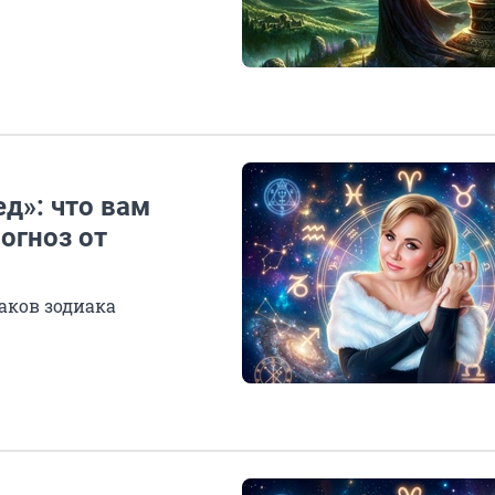
д»: что вам
огноз от
аков зодиака