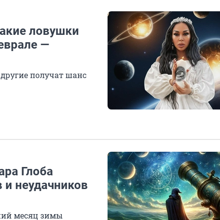
какие ловушки
еврале —
 другие получат шанс
ара Глоба
 и неудачников
дний месяц зимы