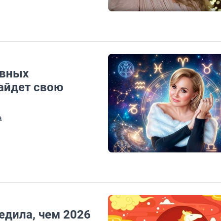
авных
найдет свою
а
дила, чем 2026