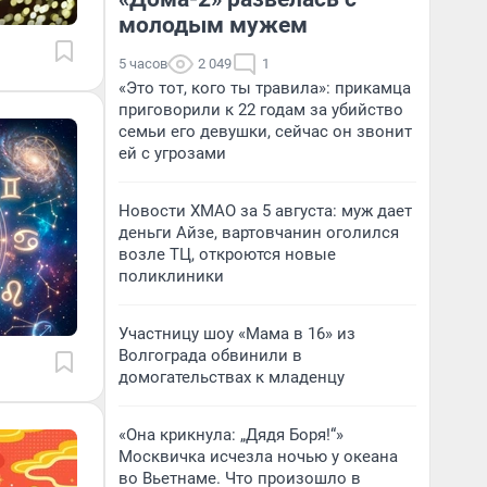
молодым мужем
5 часов
2 049
1
«Это тот, кого ты травила»: прикамца
приговорили к 22 годам за убийство
семьи его девушки, сейчас он звонит
ей с угрозами
Новости ХМАО за 5 августа: муж дает
деньги Айзе, вартовчанин оголился
возле ТЦ, откроются новые
поликлиники
Участницу шоу «Мама в 16» из
Волгограда обвинили в
домогательствах к младенцу
«Она крикнула: „Дядя Боря!“»
Москвичка исчезла ночью у океана
во Вьетнаме. Что произошло в