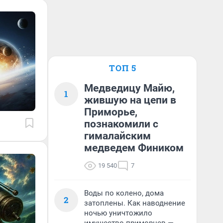
ТОП 5
Медведицу Майю,
1
жившую на цепи в
Приморье,
познакомили с
гималайским
медведем Фиником
19 540
7
Воды по колено, дома
2
затоплены. Как наводнение
ночью уничтожило