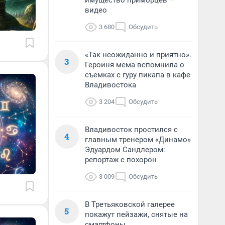
имущество приморцев —
видео
3 680
Обсудить
«Так неожиданно и приятно».
3
Героиня мема вспомнила о
съемках с гуру пикапа в кафе
Владивостока
3 204
Обсудить
Владивосток простился с
4
главным тренером «Динамо»
Эдуардом Сандлером:
репортаж с похорон
3 009
Обсудить
В Третьяковской галерее
5
покажут пейзажи, снятые на
смартфоны