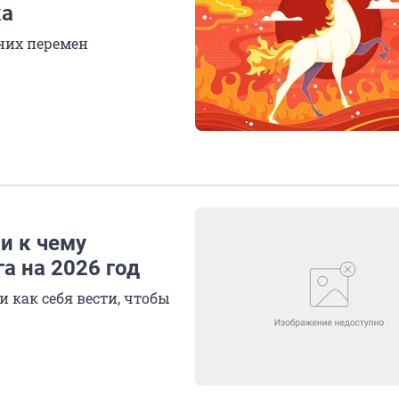
ка
тних перемен
и к чему
га на 2026 год
 как себя вести, чтобы