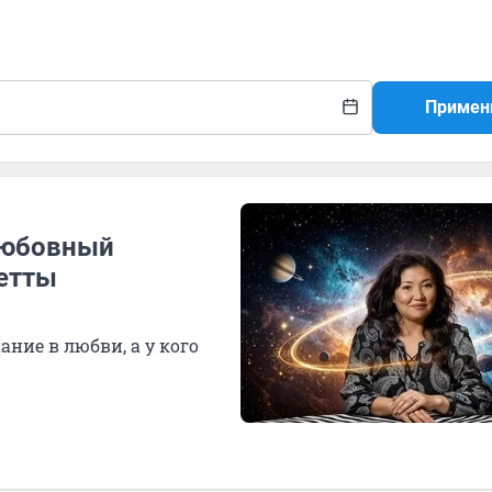
Примен
любовный
жетты
ние в любви, а у кого