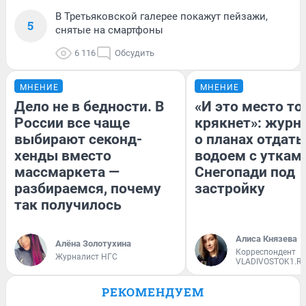
В Третьяковской галерее покажут пейзажи,
5
снятые на смартфоны
6 116
Обсудить
МНЕНИЕ
МНЕНИЕ
Дело не в бедности. В
«И это место т
России все чаще
крякнет»: журн
выбирают секонд-
о планах отдать
хенды вместо
водоем с уткам
массмаркета —
Снегопади под
разбираемся, почему
застройку
так получилось
Алиса Князева
Алёна Золотухина
Корреспондент
Журналист НГС
VLADIVOSTOK1.R
РЕКОМЕНДУЕМ