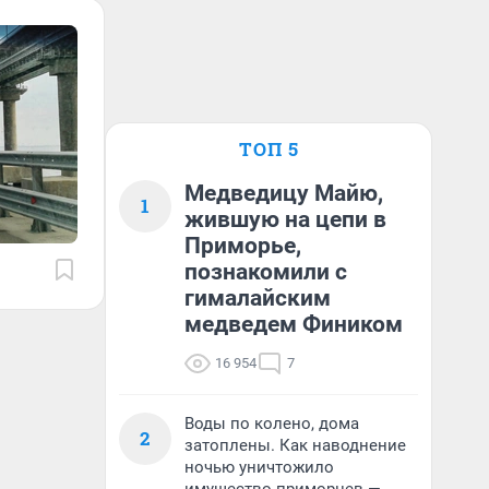
ТОП 5
Медведицу Майю,
1
жившую на цепи в
Приморье,
познакомили с
гималайским
медведем Фиником
16 954
7
Воды по колено, дома
2
затоплены. Как наводнение
ночью уничтожило