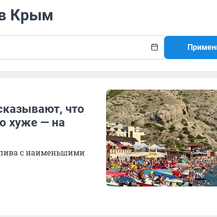
 в Крым
Примен
сказывают, что
о хуже — на
 пива с наименьшими