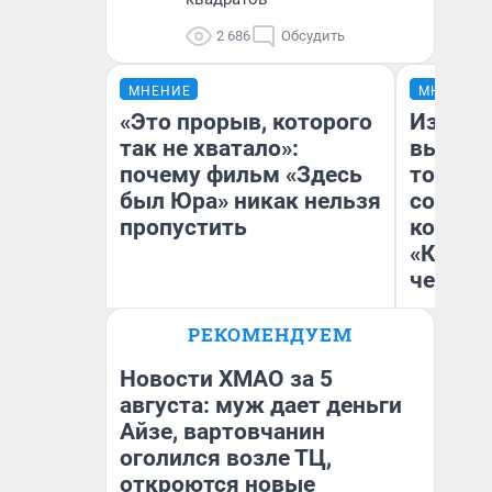
2 686
Обсудить
МНЕНИЕ
МНЕНИЕ
«Это прорыв, которого
Измен
так не хватало»:
вычерк
почему фильм «Здесь
тортик
был Юра» никак нельзя
согрева
пропустить
комеди
«Комме
честны
РЕКОМЕНДУЕМ
Надежда Губарь
На
Новости ХМАО за 5
августа: муж дает деньги
Айзе, вартовчанин
оголился возле ТЦ,
откроются новые