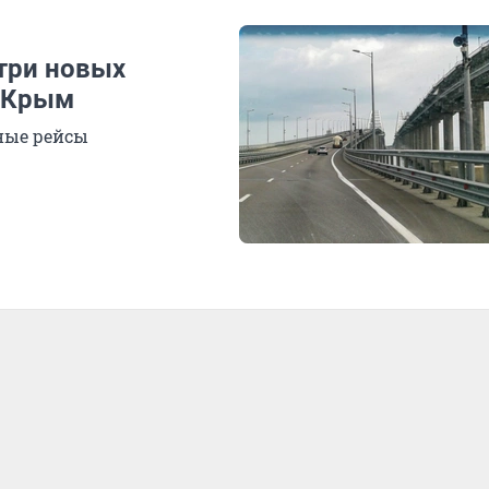
 три новых
в Крым
ные рейсы