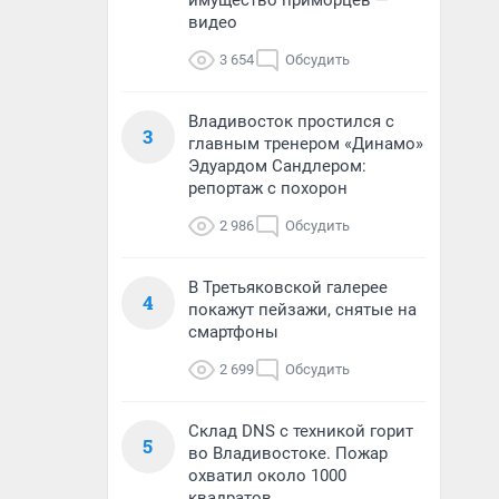
имущество приморцев —
видео
3 654
Обсудить
Владивосток простился с
3
главным тренером «Динамо»
Эдуардом Сандлером:
репортаж с похорон
2 986
Обсудить
В Третьяковской галерее
4
покажут пейзажи, снятые на
смартфоны
2 699
Обсудить
Склад DNS с техникой горит
5
во Владивостоке. Пожар
охватил около 1000
квадратов