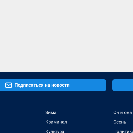
Подписаться на новости
Зима
Он и она
Криминал
Осень
Культура
Политик