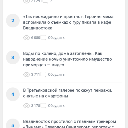
21 291
7
«Так неожиданно и приятно». Героиня мема
2
вспомнила о съемках с гуру пикапа в кафе
Владивостока
6 080
Обсудить
Воды по колено, дома затоплены. Как
3
наводнение ночью уничтожило имущество
приморцев — видео
3 711
Обсудить
В Третьяковской галерее покажут пейзажи,
4
снятые на смартфоны
3 178
Обсудить
Владивосток простился с главным тренером
5
«Динамо» Эдуардом Сандлером: репортаж с