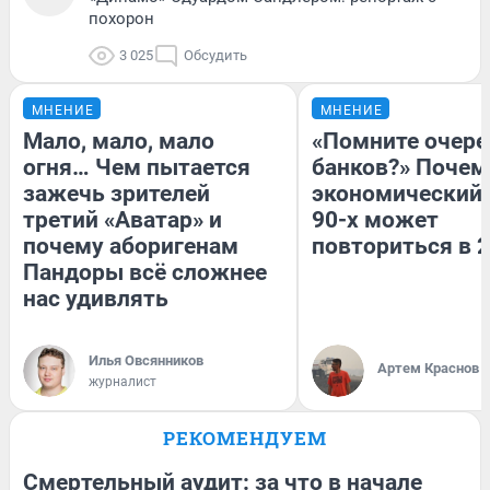
похорон
3 025
Обсудить
МНЕНИЕ
МНЕНИЕ
Мало, мало, мало
«Помните очере
огня… Чем пытается
банков?» Почем
зажечь зрителей
экономический 
третий «Аватар» и
90-х может
почему аборигенам
повториться в 
Пандоры всё сложнее
нас удивлять
Илья Овсянников
Артем Краснов
журналист
РЕКОМЕНДУЕМ
Смертельный аудит: за что в начале