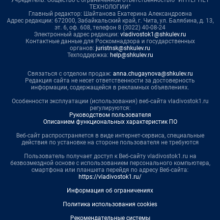
Учредитель: Общество с ограниченной ответственностью "ИНТЕРНЕТ
ТЕХНОЛОГИИ"
Главный редактор: Шайтанова Екатерина Александровна
Адрес редакции: 672000, Забайкальский край, г. Чита, ул. Балябина, д. 13,
эт. 6, оф. 608, телефон 8 (3022) 40-08-24
Электронный адрес редакции:
vladivostok1@shkulev.ru
Контактные данные для Роскомнадзора и государственных
органов:
juristnsk@shkulev.ru
Техподдержка:
help@shkulev.ru
Связаться с отделом продаж:
anna.chugaynova@shkulev.ru
Редакция сайта не несет ответственности за достоверность
информации, содержащейся в рекламных объявлениях.
Особенности эксплуатации (использования) веб-сайта vladivostok1.ru
регулируются:
Руководством пользователя
Описанием функциональных характеристик ПО
Веб-сайт распространяется в виде интернет-сервиса, специальные
действия по установке на стороне пользователя не требуются
Пользователь получает доступ к Веб-сайту vladivostok1.ru на
безвозмездной основе с использованием персонального компьютера,
смартфона или планшета перейдя по адресу Веб-сайта:
https://vladivostok1.ru/
Информация об ограничениях
Политика использования cookies
Рекомендательные системы