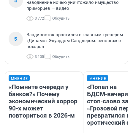
4
наводнение ночью уничтожило имущество
приморцев — видео
3 772
Обсудить
Владивосток простился с главным тренером
5
«Динамо» Эдуардом Сандлером: репортаж с
похорон
3 105
Обсудить
МНЕНИЕ
МНЕНИЕ
«Помните очереди у
«Попал на
банков?» Почему
БДСМ‑вечеринк
экономический хоррор
стоп‑слово заб
90-х может
«Грозовой пере
повториться в 2026-м
превратился в
эротический ф