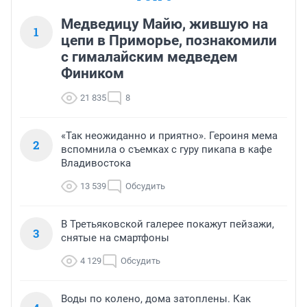
Медведицу Майю, жившую на
1
цепи в Приморье, познакомили
с гималайским медведем
Фиником
21 835
8
«Так неожиданно и приятно». Героиня мема
2
вспомнила о съемках с гуру пикапа в кафе
Владивостока
13 539
Обсудить
В Третьяковской галерее покажут пейзажи,
3
снятые на смартфоны
4 129
Обсудить
Воды по колено, дома затоплены. Как