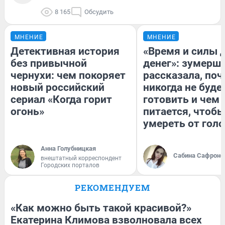
8 165
Обсудить
МНЕНИЕ
МНЕНИЕ
Детективная история
«Время и силы 
без привычной
денег»: зумерш
чернухи: чем покоряет
рассказала, по
новый российский
никогда не буде
сериал «Когда горит
готовить и чем
огонь»
питается, чтобы
умереть от гол
Анна Голубницкая
Сабина Сафроно
внештатный корреспондент
Городских порталов
РЕКОМЕНДУЕМ
«Как можно быть такой красивой?»
Екатерина Климова взволновала всех