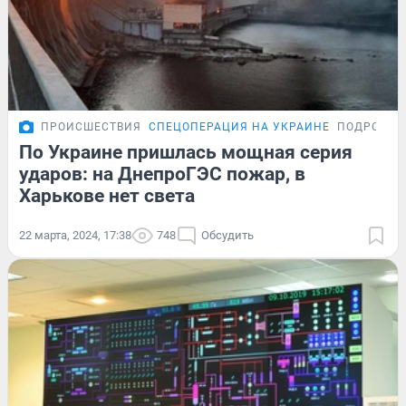
ПРОИСШЕСТВИЯ
СПЕЦОПЕРАЦИЯ НА УКРАИНЕ
ПОДРОБНО
По Украине пришлась мощная серия
ударов: на ДнепроГЭС пожар, в
Харькове нет света
22 марта, 2024, 17:38
748
Обсудить