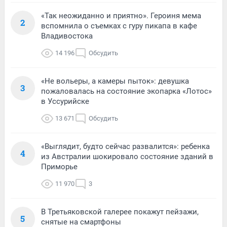
«Так неожиданно и приятно». Героиня мема
2
вспомнила о съемках с гуру пикапа в кафе
Владивостока
14 196
Обсудить
«Не вольеры, а камеры пыток»: девушка
3
пожаловалась на состояние экопарка «Лотос»
в Уссурийске
13 671
Обсудить
«Выглядит, будто сейчас развалится»: ребенка
4
из Австралии шокировало состояние зданий в
Приморье
11 970
3
В Третьяковской галерее покажут пейзажи,
5
снятые на смартфоны