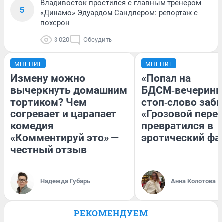
Владивосток простился с главным тренером
5
«Динамо» Эдуардом Сандлером: репортаж с
похорон
3 020
Обсудить
МНЕНИЕ
МНЕНИЕ
Измену можно
«Попал на
вычеркнуть домашним
БДСМ‑вечеринку
тортиком? Чем
стоп‑слово забы
согревает и царапает
«Грозовой пере
комедия
превратился в
«Комментируй это» —
эротический ф
честный отзыв
Надежда Губарь
Анна Колотова
РЕКОМЕНДУЕМ