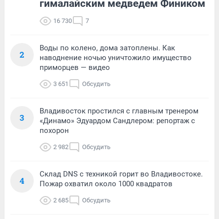
гималайским медведем Фиником
16 730
7
Воды по колено, дома затоплены. Как
2
наводнение ночью уничтожило имущество
приморцев — видео
3 651
Обсудить
Владивосток простился с главным тренером
3
«Динамо» Эдуардом Сандлером: репортаж с
похорон
2 982
Обсудить
Склад DNS с техникой горит во Владивостоке.
4
Пожар охватил около 1000 квадратов
2 685
Обсудить