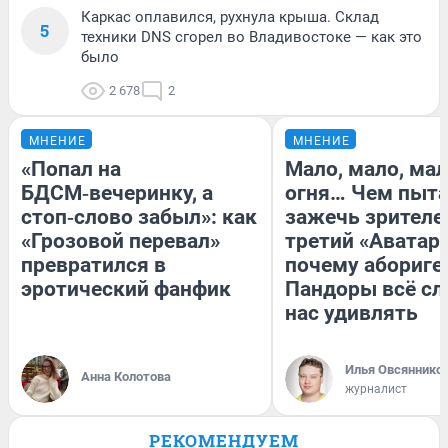
Каркас оплавился, рухнула крыша. Склад
5
техники DNS сгорел во Владивостоке — как это
было
2 678
2
МНЕНИЕ
МНЕНИЕ
«Попал на
Мало, мало, ма
БДСМ‑вечеринку, а
огня… Чем пыта
стоп‑слово забыл»: как
зажечь зрителе
«Грозовой перевал»
третий «Аватар»
превратился в
почему абориге
эротический фанфик
Пандоры всё с
нас удивлять
Илья Овсяннико
Анна Колотова
журналист
РЕКОМЕНДУЕМ