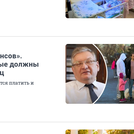
нсов».
ные должны
яц
тся платить и