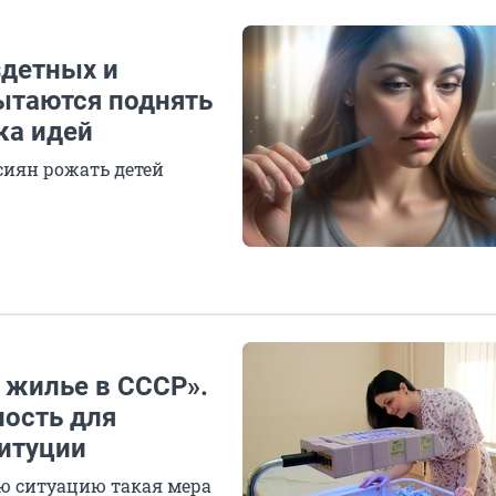
здетных и
пытаются поднять
ка идей
сиян рожать детей
 жилье в СССР».
ность для
итуции
ю ситуацию такая мера