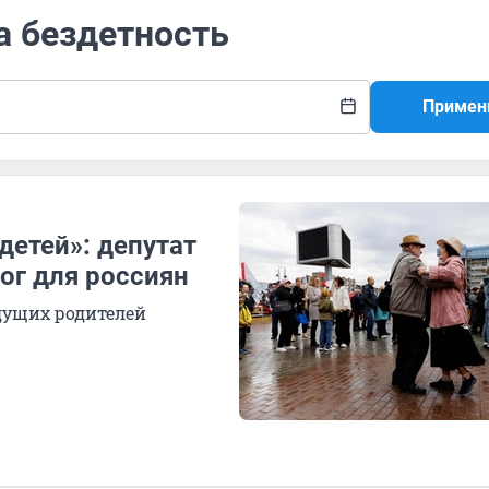
на бездетность
Примен
 детей»: депутат
ог для россиян
дущих родителей