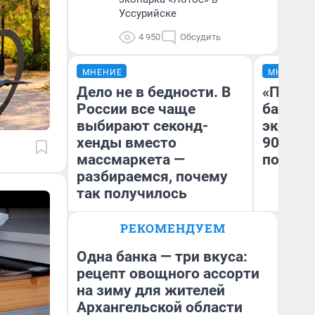
Уссурийске
4 950
Обсудить
МНЕНИЕ
МНЕНИЕ
Дело не в бедности. В
«Помни
России все чаще
банков
выбирают секонд-
эконом
хенды вместо
90-х м
массмаркета —
повтор
разбираемся, почему
так получилось
РЕКОМЕНДУЕМ
Алёна Золотухина
Ар
Журналист НГС
Одна банка — три вкуса:
рецепт овощного ассорти
на зиму для жителей
Архангельской области