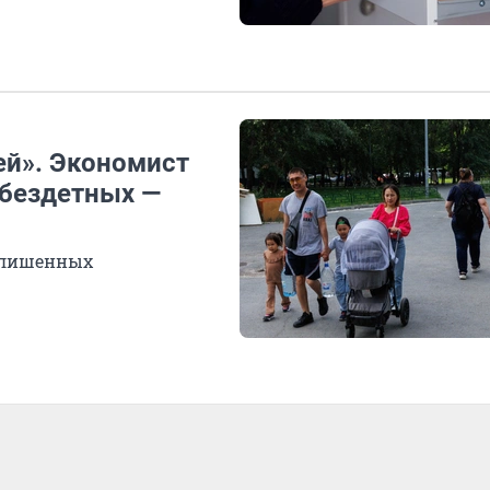
тей». Экономист
 бездетных —
, лишенных