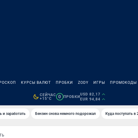
РОСКОП
КУРСЫ ВАЛЮТ
ПРОБКИ
ZODY
ИГРЫ
ПРОМОКОДЫ
USD 82,17
СЕЙЧАС
0
ПРОБКИ
+15°C
EUR 94,84
ь и заработать
Бензин снова немного подорожал
Куда поступать в 
ТЬ