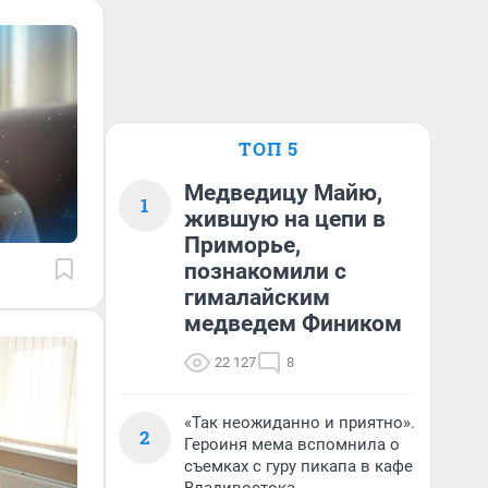
ТОП 5
Медведицу Майю,
1
жившую на цепи в
Приморье,
познакомили с
гималайским
медведем Фиником
22 127
8
«Так неожиданно и приятно».
2
Героиня мема вспомнила о
съемках с гуру пикапа в кафе