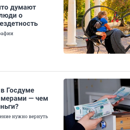
что думают
 люди о
бездетность
графии
 в Госдуме
 мерами — чем
еньги?
ление нужно вернуть