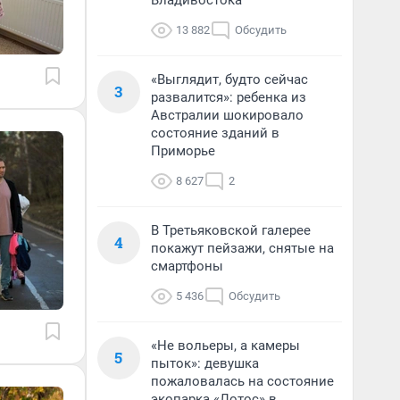
Владивостока
13 882
Обсудить
«Выглядит, будто сейчас
3
развалится»: ребенка из
Австралии шокировало
состояние зданий в
Приморье
8 627
2
В Третьяковской галерее
4
покажут пейзажи, снятые на
смартфоны
5 436
Обсудить
«Не вольеры, а камеры
5
пыток»: девушка
пожаловалась на состояние
экопарка «Лотос» в