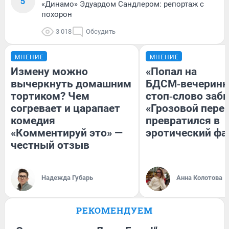
5
«Динамо» Эдуардом Сандлером: репортаж с
похорон
3 018
Обсудить
МНЕНИЕ
МНЕНИЕ
Измену можно
«Попал на
вычеркнуть домашним
БДСМ‑вечеринку
тортиком? Чем
стоп‑слово забы
согревает и царапает
«Грозовой пере
комедия
превратился в
«Комментируй это» —
эротический ф
честный отзыв
Надежда Губарь
Анна Колотова
РЕКОМЕНДУЕМ