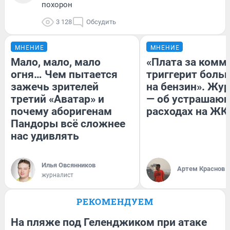
похорон
3 128
Обсудить
МНЕНИЕ
МНЕНИЕ
Мало, мало, мало
«Плата за комм
огня… Чем пытается
триггерит боль
зажечь зрителей
на бензин». Жу
третий «Аватар» и
— об устрашаю
почему аборигенам
расходах на ЖК
Пандоры всё сложнее
нас удивлять
Илья Овсянников
Артем Краснов
журналист
РЕКОМЕНДУЕМ
На пляже под Геленджиком при атаке