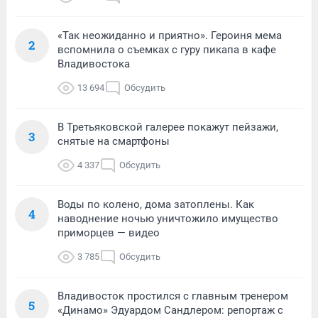
«Так неожиданно и приятно». Героиня мема
2
вспомнила о съемках с гуру пикапа в кафе
Владивостока
13 694
Обсудить
В Третьяковской галерее покажут пейзажи,
3
снятые на смартфоны
4 337
Обсудить
Воды по колено, дома затоплены. Как
4
наводнение ночью уничтожило имущество
приморцев — видео
3 785
Обсудить
Владивосток простился с главным тренером
5
«Динамо» Эдуардом Сандлером: репортаж с