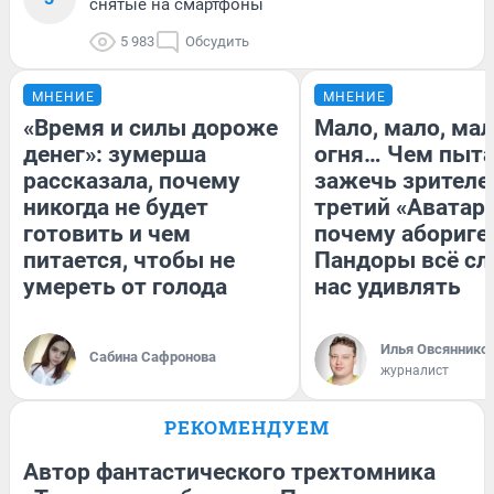
снятые на смартфоны
5 983
Обсудить
МНЕНИЕ
МНЕНИЕ
«Время и силы дороже
Мало, мало, ма
денег»: зумерша
огня… Чем пыта
рассказала, почему
зажечь зрителе
никогда не будет
третий «Аватар»
готовить и чем
почему абориге
питается, чтобы не
Пандоры всё с
умереть от голода
нас удивлять
Илья Овсяннико
Сабина Сафронова
журналист
РЕКОМЕНДУЕМ
Автор фантастического трехтомника