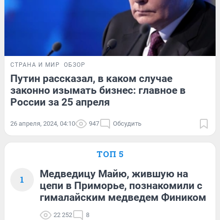
СТРАНА И МИР
ОБЗОР
Путин рассказал, в каком случае
законно изымать бизнес: главное в
России за 25 апреля
26 апреля, 2024, 04:10
947
Обсудить
ТОП 5
Медведицу Майю, жившую на
1
цепи в Приморье, познакомили с
гималайским медведем Фиником
22 252
8