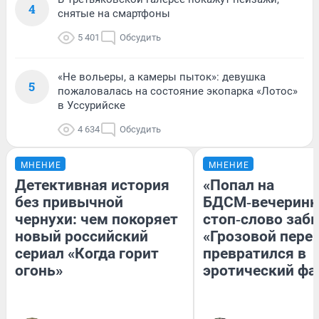
4
снятые на смартфоны
5 401
Обсудить
«Не вольеры, а камеры пыток»: девушка
5
пожаловалась на состояние экопарка «Лотос»
в Уссурийске
4 634
Обсудить
МНЕНИЕ
МНЕНИЕ
Детективная история
«Попал на
без привычной
БДСМ‑вечеринку
чернухи: чем покоряет
стоп‑слово забы
новый российский
«Грозовой пере
сериал «Когда горит
превратился в
огонь»
эротический ф