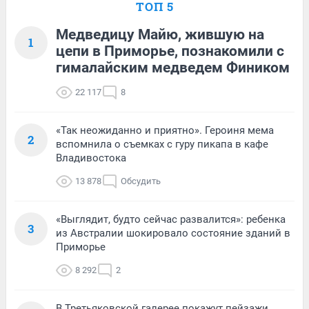
ТОП 5
Медведицу Майю, жившую на
1
цепи в Приморье, познакомили с
гималайским медведем Фиником
22 117
8
«Так неожиданно и приятно». Героиня мема
2
вспомнила о съемках с гуру пикапа в кафе
Владивостока
13 878
Обсудить
«Выглядит, будто сейчас развалится»: ребенка
3
из Австралии шокировало состояние зданий в
Приморье
8 292
2
В Третьяковской галерее покажут пейзажи,