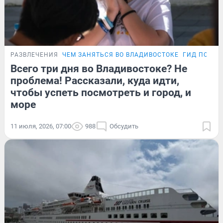
РАЗВЛЕЧЕНИЯ
ЧЕМ ЗАНЯТЬСЯ ВО ВЛАДИВОСТОКЕ
ГИД ПО ПР
Всего три дня во Владивостоке? Не
проблема! Рассказали, куда идти,
чтобы успеть посмотреть и город, и
море
11 июля, 2026, 07:00
988
Обсудить