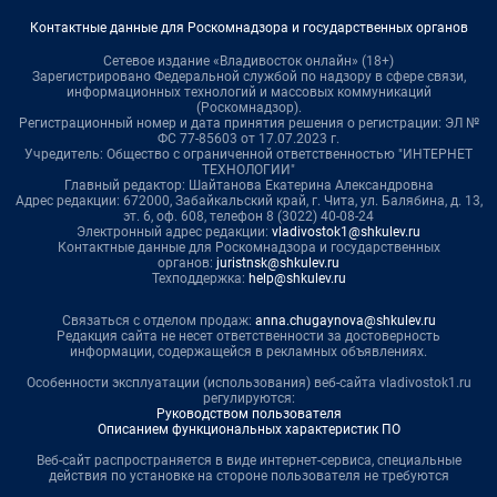
Контактные данные для Роскомнадзора и государственных органов
Сетевое издание «Владивосток онлайн» (18+)
Зарегистрировано Федеральной службой по надзору в сфере связи,
информационных технологий и массовых коммуникаций
(Роскомнадзор).
Регистрационный номер и дата принятия решения о регистрации: ЭЛ №
ФС 77-85603 от 17.07.2023 г.
Учредитель: Общество с ограниченной ответственностью "ИНТЕРНЕТ
ТЕХНОЛОГИИ"
Главный редактор: Шайтанова Екатерина Александровна
Адрес редакции: 672000, Забайкальский край, г. Чита, ул. Балябина, д. 13,
эт. 6, оф. 608, телефон 8 (3022) 40-08-24
Электронный адрес редакции:
vladivostok1@shkulev.ru
Контактные данные для Роскомнадзора и государственных
органов:
juristnsk@shkulev.ru
Техподдержка:
help@shkulev.ru
Связаться с отделом продаж:
anna.chugaynova@shkulev.ru
Редакция сайта не несет ответственности за достоверность
информации, содержащейся в рекламных объявлениях.
Особенности эксплуатации (использования) веб-сайта vladivostok1.ru
регулируются:
Руководством пользователя
Описанием функциональных характеристик ПО
Веб-сайт распространяется в виде интернет-сервиса, специальные
действия по установке на стороне пользователя не требуются