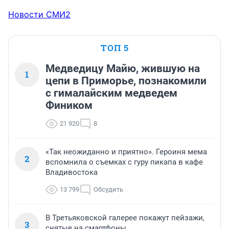
Новости СМИ2
ТОП 5
Медведицу Майю, жившую на
1
цепи в Приморье, познакомили
с гималайским медведем
Фиником
21 920
8
«Так неожиданно и приятно». Героиня мема
2
вспомнила о съемках с гуру пикапа в кафе
Владивостока
13 799
Обсудить
В Третьяковской галерее покажут пейзажи,
3
снятые на смартфоны