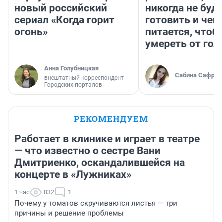
новый российский
никогда не буд
сериал «Когда горит
готовить и чем
огонь»
питается, чтоб
умереть от гол
Анна Голубницкая
Сабина Сафрон
внештатный корреспондент
Городских порталов
РЕКОМЕНДУЕМ
Работает в клинике и играет в театре
— что известно о сестре Вани
Дмитриенко, оскандалившейся на
концерте в «Лужниках»
1 час
832
1
Почему у томатов скручиваются листья — три
причины и решение проблемы