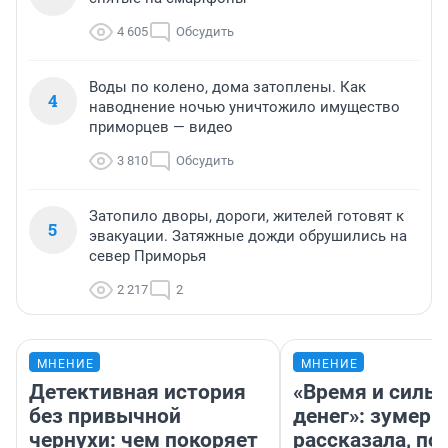
4 605
Обсудить
Воды по колено, дома затоплены. Как
4
наводнение ночью уничтожило имущество
приморцев — видео
3 810
Обсудить
Затопило дворы, дороги, жителей готовят к
5
эвакуации. Затяжные дожди обрушились на
север Приморья
2 217
2
МНЕНИЕ
МНЕНИЕ
Детективная история
«Время и силы
без привычной
денег»: зумерш
чернухи: чем покоряет
рассказала, по