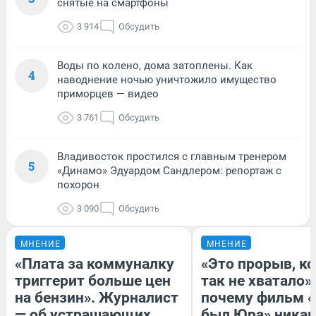
снятые на смартфоны
3 914
Обсудить
Воды по колено, дома затоплены. Как
4
наводнение ночью уничтожило имущество
приморцев — видео
3 761
Обсудить
Владивосток простился с главным тренером
5
«Динамо» Эдуардом Сандлером: репортаж с
похорон
3 090
Обсудить
МНЕНИЕ
МНЕНИЕ
«Плата за коммуналку
«Это прорыв, к
триггерит больше цен
так не хватало»:
на бензин». Журналист
почему фильм «
— об устрашающих
был Юра» никак