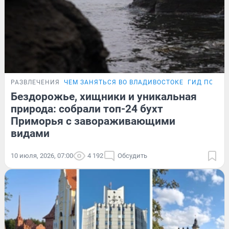
РАЗВЛЕЧЕНИЯ
ЧЕМ ЗАНЯТЬСЯ ВО ВЛАДИВОСТОКЕ
ГИД ПО ПР
Бездорожье, хищники и уникальная
природа: собрали топ-24 бухт
Приморья с завораживающими
видами
10 июля, 2026, 07:00
4 192
Обсудить