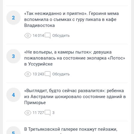
«Так неожиданно и приятно». Героиня мема
2
вспомнила о съемках с гуру пикапа в кафе
Владивостока
14 014
Обсудить
«Не вольеры, а камеры пыток»: девушка
3
пожаловалась на состояние экопарка «Лотос»
в Уссурийске
13 243
Обсудить
«Выглядит, будто сейчас развалится»: ребенка
4
из Австралии шокировало состояние зданий в
Приморье
11 727
3
В Третьяковской галерее покажут пейзажи,
5