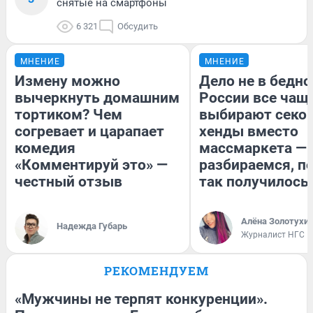
снятые на смартфоны
6 321
Обсудить
МНЕНИЕ
МНЕНИЕ
Измену можно
Дело не в бедно
вычеркнуть домашним
России все чащ
тортиком? Чем
выбирают секо
согревает и царапает
хенды вместо
комедия
массмаркета —
«Комментируй это» —
разбираемся, п
честный отзыв
так получилось
Алёна Золотухи
Надежда Губарь
Журналист НГС
РЕКОМЕНДУЕМ
«Мужчины не терпят конкуренции».