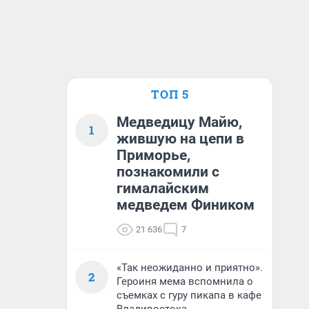
ТОП 5
Медведицу Майю,
1
жившую на цепи в
Приморье,
познакомили с
гималайским
медведем Фиником
21 636
7
«Так неожиданно и приятно».
2
Героиня мема вспомнила о
съемках с гуру пикапа в кафе