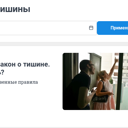
 тишины
Примен
акон о тишине.
ь?
твенные правила