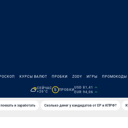
РОСКОП
КУРСЫ ВАЛЮТ
ПРОБКИ
ZODY
ИГРЫ
ПРОМОКОДЫ
USD 81,41
СЕЙЧАС
5
ПРОБКИ
+26°C
EUR 94,06
 поехать и заработать
Сколько денег у кандидатов от ЕР и КПРФ?
К