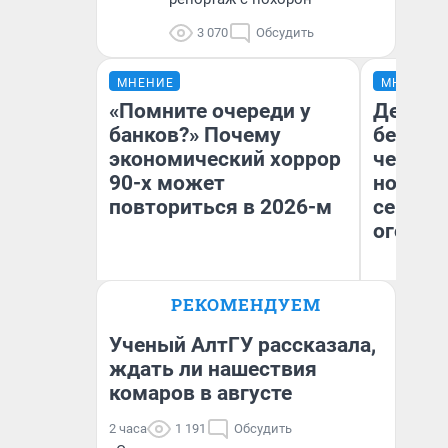
3 070
Обсудить
МНЕНИЕ
МНЕНИЕ
«Помните очереди у
Детект
банков?» Почему
без пр
экономический хоррор
чернух
90-х может
новый 
повториться в 2026-м
сериал 
огонь»
РЕКОМЕНДУЕМ
Ан
Артем Краснов
вн
Го
Ученый АлтГУ рассказала,
ждать ли нашествия
комаров в августе
2 часа
1 191
Обсудить