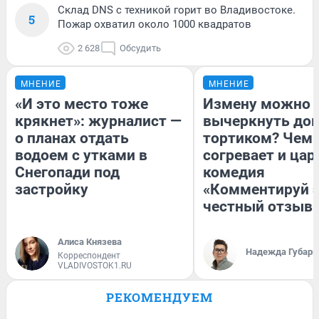
Склад DNS с техникой горит во Владивостоке.
5
Пожар охватил около 1000 квадратов
2 628
Обсудить
МНЕНИЕ
МНЕНИЕ
«И это место тоже
Измену можно
крякнет»: журналист —
вычеркнуть до
о планах отдать
тортиком? Чем
водоем с утками в
согревает и цар
Снегопади под
комедия
застройку
«Комментируй э
честный отзыв
Алиса Князева
Надежда Губарь
Корреспондент
VLADIVOSTOK1.RU
РЕКОМЕНДУЕМ