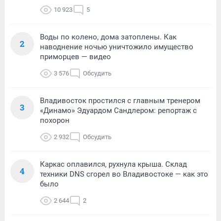
10 923
5
Воды по колено, дома затоплены. Как
2
наводнение ночью уничтожило имущество
приморцев — видео
3 576
Обсудить
Владивосток простился с главным тренером
3
«Динамо» Эдуардом Сандлером: репортаж с
похорон
2 932
Обсудить
Каркас оплавился, рухнула крыша. Склад
4
техники DNS сгорел во Владивостоке — как это
было
2 644
2