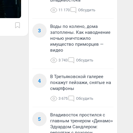
Владивостока
11 170
Обсудить
Воды по колено, дома
3
затоплены. Как наводнение
ночью уничтожило
имущество приморцев —
видео
3 743
Обсудить
В Третьяковской галерее
4
покажут пейзажи, снятые на
смартфоны
3 675
Обсудить
Владивосток простился с
5
главным тренером «Динамо»
Эдуардом Сандлером:
репортаж с похорон