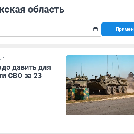
жская область
Примен
ОР
адо давить для
ти СВО за 23