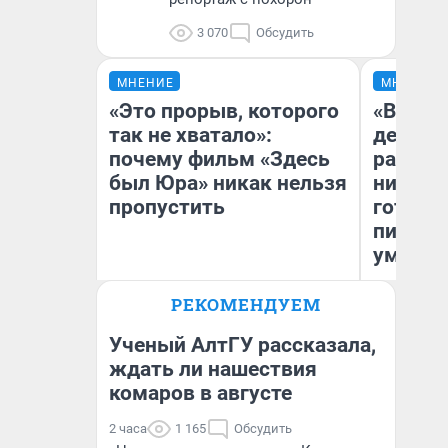
3 070
Обсудить
МНЕНИЕ
МНЕНИЕ
«Это прорыв, которого
«Время
так не хватало»:
денег»
почему фильм «Здесь
расска
был Юра» никак нельзя
никогда
пропустить
готови
питаетс
умерет
РЕКОМЕНДУЕМ
Надежда Губарь
Са
Ученый АлтГУ рассказала,
ждать ли нашествия
комаров в августе
2 часа
1 165
Обсудить