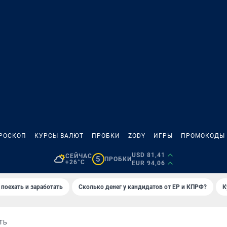
РОСКОП
КУРСЫ ВАЛЮТ
ПРОБКИ
ZODY
ИГРЫ
ПРОМОКОДЫ
USD 81,41
СЕЙЧАС
5
ПРОБКИ
+26°C
EUR 94,06
 поехать и заработать
Сколько денег у кандидатов от ЕР и КПРФ?
К
ТЬ