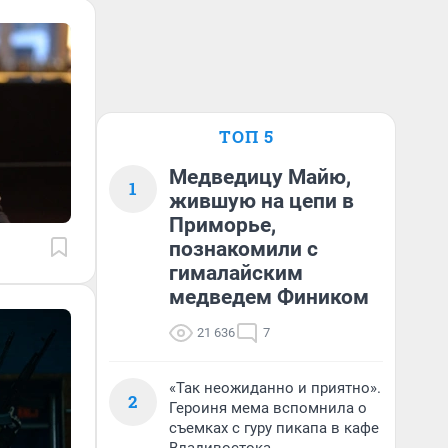
ТОП 5
Медведицу Майю,
1
жившую на цепи в
Приморье,
познакомили с
гималайским
медведем Фиником
21 636
7
«Так неожиданно и приятно».
2
Героиня мема вспомнила о
съемках с гуру пикапа в кафе