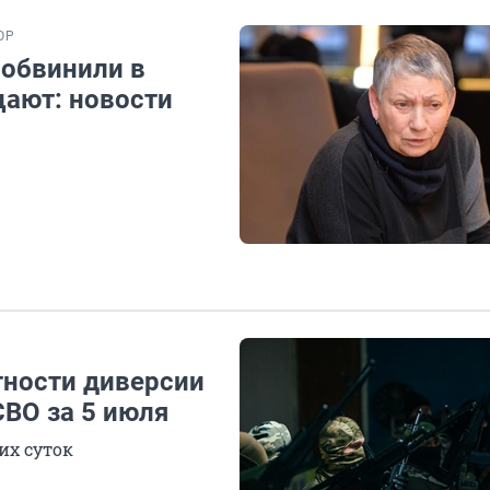
ОР
 обвинили в
цают: новости
тности диверсии
СВО за 5 июля
их суток