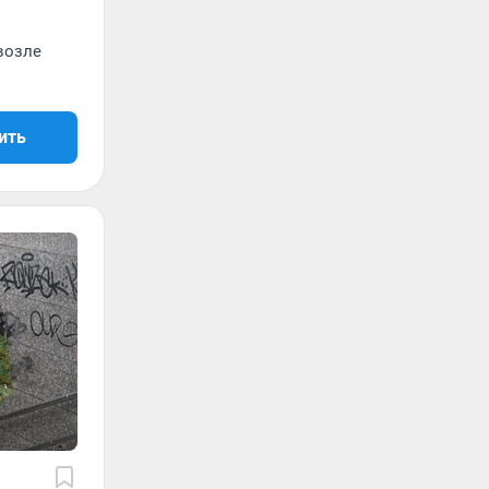
возле
ить