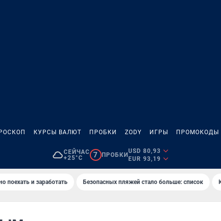
РОСКОП
КУРСЫ ВАЛЮТ
ПРОБКИ
ZODY
ИГРЫ
ПРОМОКОДЫ
USD 80,93
СЕЙЧАС
7
ПРОБКИ
+25°C
EUR 93,19
но поехать и заработать
Безопасных пляжей стало больше: список