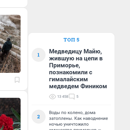
ТОП 5
Медведицу Майю,
1
жившую на цепи в
Приморье,
познакомили с
гималайским
медведем Фиником
13 458
5
Воды по колено, дома
2
затоплены. Как наводнение
ночью уничтожило