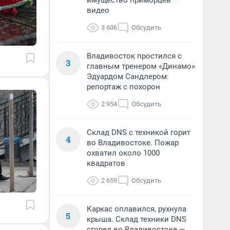
имущество приморцев —
видео
3 606
Обсудить
Владивосток простился с
3
главным тренером «Динамо»
Эдуардом Сандлером:
репортаж с похорон
2 954
Обсудить
Склад DNS с техникой горит
4
во Владивостоке. Пожар
охватил около 1000
квадратов
2 659
Обсудить
Каркас оплавился, рухнула
5
крыша. Склад техники DNS
сгорел во Владивостоке —