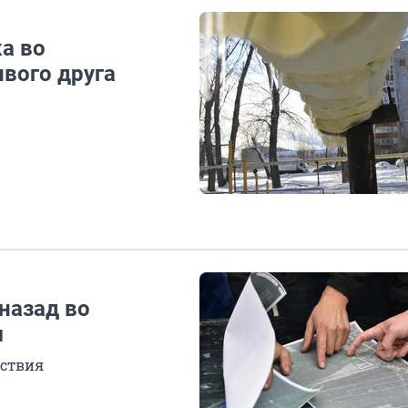
а во
вого друга
назад во
м
ествия