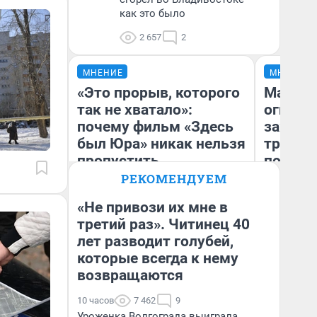
как это было
2 657
2
МНЕНИЕ
МНЕНИЕ
«Это прорыв, которого
Мало, 
так не хватало»:
огня… 
почему фильм «Здесь
зажечь
был Юра» никак нельзя
третий 
пропустить
почему
Пандор
РЕКОМЕНДУЕМ
нас уд
«Не привози их мне в
третий раз». Читинец 40
Ил
лет разводит голубей,
Надежда Губарь
жу
которые всегда к нему
возвращаются
10 часов
7 462
9
Уроженка Волгограда выиграла