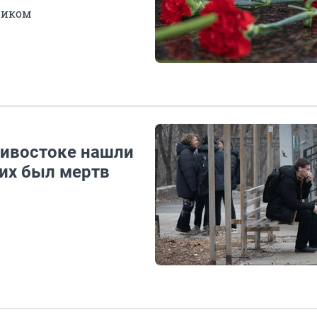
ником
дивостоке нашли
них был мертв