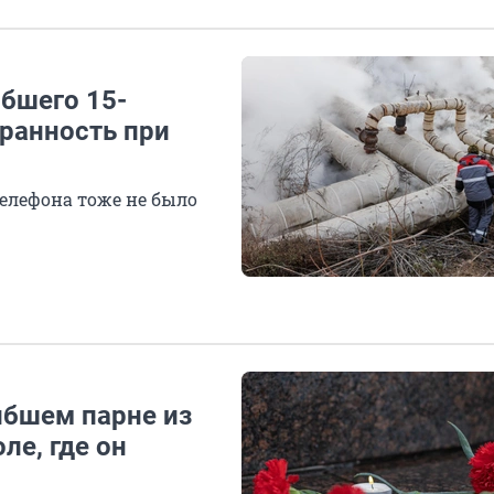
ибшего 15-
транность при
телефона тоже не было
ибшем парне из
ле, где он