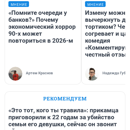
МНЕНИЕ
МНЕНИЕ
«Помните очереди у
Измену можно
банков?» Почему
вычеркнуть д
экономический хоррор
тортиком? Чем
90-х может
согревает и ца
повториться в 2026-м
комедия
«Комментируй 
честный отзыв
Артем Краснов
Надежда Губар
РЕКОМЕНДУЕМ
«Это тот, кого ты травила»: прикамца
приговорили к 22 годам за убийство
семьи его девушки, сейчас он звонит