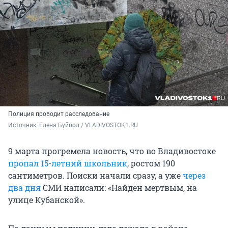
Полиция проводит расследование
Источник: 
Елена Буйвол / VLADIVOSTOK1.RU
9 марта прогремела новость, что во Владивостоке
пропал 15-летний школьник
, ростом 190
сантиметров. Поиски начали сразу, а уже
через
два дня
СМИ написали: «Найден мертвым, на
улице Кубанской».