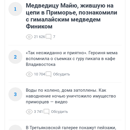
Медведицу Майю, жившую на
1
цепи в Приморье, познакомили
с гималайским медведем
Фиником
21 626
7
«Так неожиданно и приятно». Героиня мема
2
вспомнила о съемках с гуру пикапа в кафе
Владивостока
10 704
Обсудить
Воды по колено, дома затоплены. Как
3
наводнение ночью уничтожило имущество
приморцев — видео
3 741
Обсудить
В Третьяковской галерее покажут пейзажи,