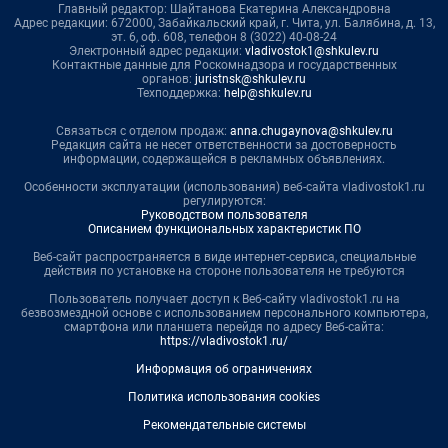
Главный редактор: Шайтанова Екатерина Александровна
Адрес редакции: 672000, Забайкальский край, г. Чита, ул. Балябина, д. 13,
эт. 6, оф. 608, телефон 8 (3022) 40-08-24
Электронный адрес редакции:
vladivostok1@shkulev.ru
Контактные данные для Роскомнадзора и государственных
органов:
juristnsk@shkulev.ru
Техподдержка:
help@shkulev.ru
Связаться с отделом продаж:
anna.chugaynova@shkulev.ru
Редакция сайта не несет ответственности за достоверность
информации, содержащейся в рекламных объявлениях.
Особенности эксплуатации (использования) веб-сайта vladivostok1.ru
регулируются:
Руководством пользователя
Описанием функциональных характеристик ПО
Веб-сайт распространяется в виде интернет-сервиса, специальные
действия по установке на стороне пользователя не требуются
Пользователь получает доступ к Веб-сайту vladivostok1.ru на
безвозмездной основе с использованием персонального компьютера,
смартфона или планшета перейдя по адресу Веб-сайта:
https://vladivostok1.ru/
Информация об ограничениях
Политика использования cookies
Рекомендательные системы