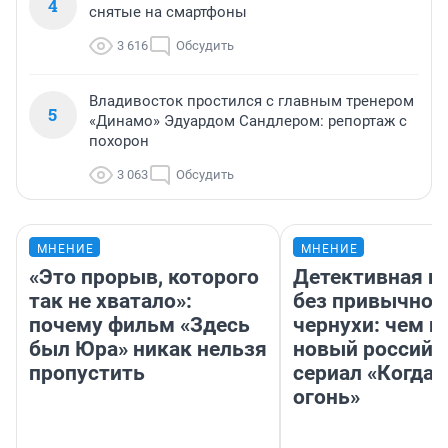
4
снятые на смартфоны
3 616
Обсудить
Владивосток простился с главным тренером
5
«Динамо» Эдуардом Сандлером: репортаж с
похорон
3 063
Обсудить
МНЕНИЕ
МНЕНИЕ
«Это прорыв, которого
Детективная и
так не хватало»:
без привычной
почему фильм «Здесь
чернухи: чем п
был Юра» никак нельзя
новый российс
пропустить
сериал «Когда 
огонь»