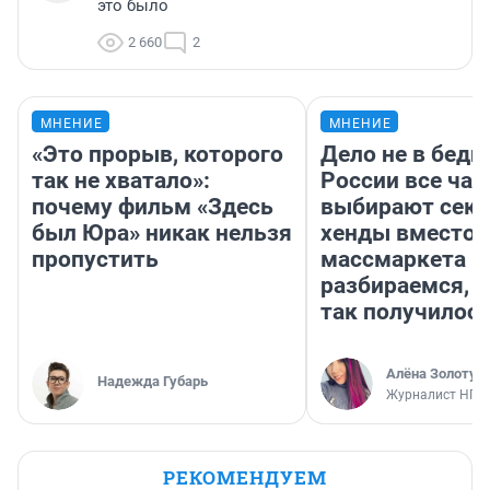
это было
2 660
2
МНЕНИЕ
МНЕНИЕ
«Это прорыв, которого
Дело не в бедн
так не хватало»:
России все ча
почему фильм «Здесь
выбирают секо
был Юра» никак нельзя
хенды вместо
пропустить
массмаркета —
разбираемся, 
так получилос
Алёна Золотух
Надежда Губарь
Журналист НГС
РЕКОМЕНДУЕМ