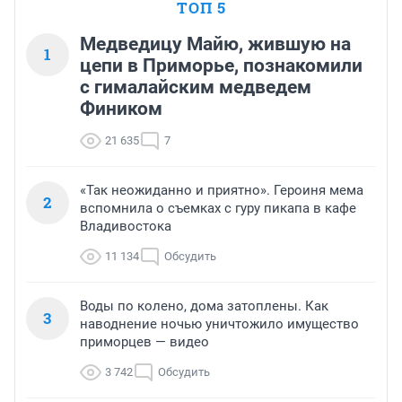
ТОП 5
Медведицу Майю, жившую на
1
цепи в Приморье, познакомили
с гималайским медведем
Фиником
21 635
7
«Так неожиданно и приятно». Героиня мема
2
вспомнила о съемках с гуру пикапа в кафе
Владивостока
11 134
Обсудить
Воды по колено, дома затоплены. Как
3
наводнение ночью уничтожило имущество
приморцев — видео
3 742
Обсудить