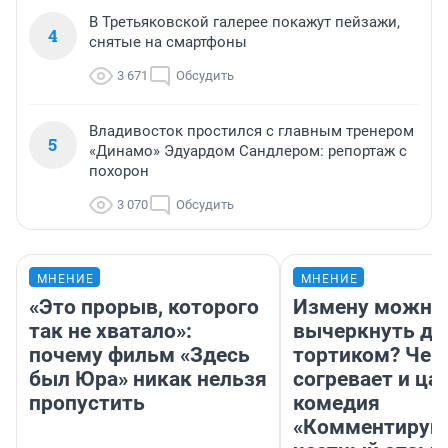
В Третьяковской галерее покажут пейзажи,
4
снятые на смартфоны
3 671
Обсудить
Владивосток простился с главным тренером
5
«Динамо» Эдуардом Сандлером: репортаж с
похорон
3 070
Обсудить
МНЕНИЕ
МНЕНИЕ
«Это прорыв, которого
Измену можно
так не хватало»:
вычеркнуть д
почему фильм «Здесь
тортиком? Чем
был Юра» никак нельзя
согревает и ца
пропустить
комедия
«Комментируй 