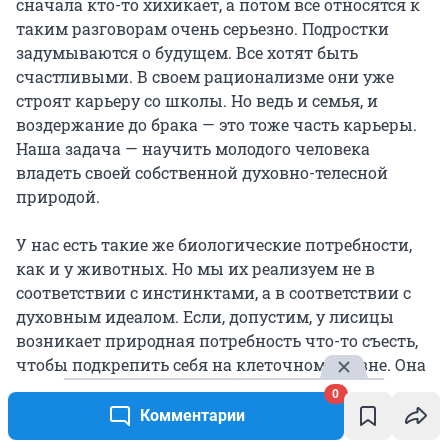
сначала кто-то хихикает, а потом все относятся к
таким разговорам очень серьезно. Подростки
задумываются о будущем. Все хотят быть
счастливыми. В своем рационализме они уже
строят карьеру со школы. Но ведь и семья, и
воздержание до брака — это тоже часть карьеры.
Наша задача — научить молодого человека
владеть своей собственной духовно-телесной
природой.
У нас есть такие же биологические потребности,
как и у животных. Но мы их реализуем не в
соответствии с инстинктами, а в соответствии с
духовным идеалом. Если, допустим, у лисицы
возникает природная потребность что-то съесть,
чтобы подкрепить себя на клеточном уровне. Она
видит зайца и не размышляет, что заяц
0
краснокнижный, белый, пушистый или что заяц
Комментарии
— ветеран леса. Она его ест. А человек, к примеру,