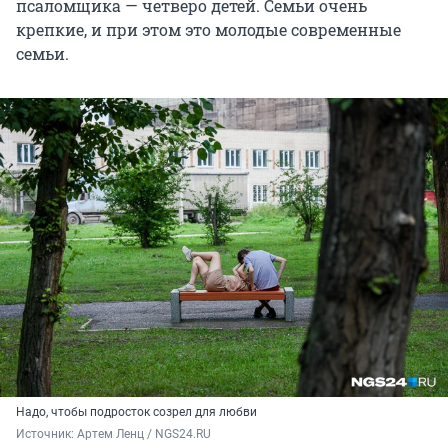
псаломщика — четверо детей. Семьи очень
крепкие, и при этом это молодые современные
семьи.
Надо, чтобы подросток созрел для любви
Источник: 
Артем Ленц / NGS24.RU