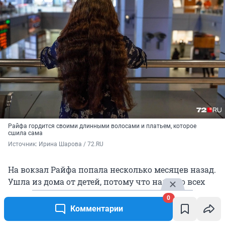
Райфа гордится своими длинными волосами и платьем, которое
сшила сама
Источник: 
Ирина Шарова / 72.RU
На вокзал Райфа попала несколько месяцев назад.
Ушла из дома от детей, потому что надоело всех
содержать.
0
Комментарии
— Где мои родные? Я на них наплевала! Нет у меня