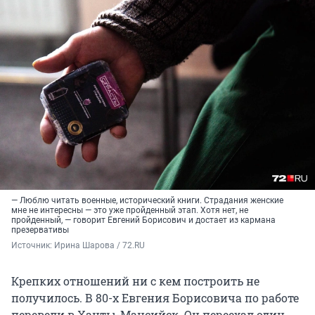
— Люблю читать военные, исторический книги. Страдания женские
мне не интересны — это уже пройденный этап. Хотя нет, не
пройденный, — говорит Евгений Борисович и достает из кармана
презервативы
Источник: 
Ирина Шарова / 72.RU
Крепких отношений ни с кем построить не
получилось. В 80-х Евгения Борисовича по работе
перевели в Ханты-Мансийск. Он переехал один,