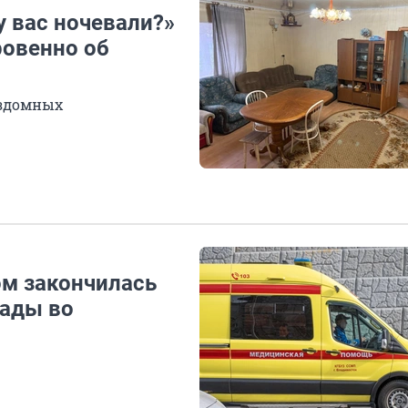
у вас ночевали?»
ровенно об
ездомных
м закончилась
гады во