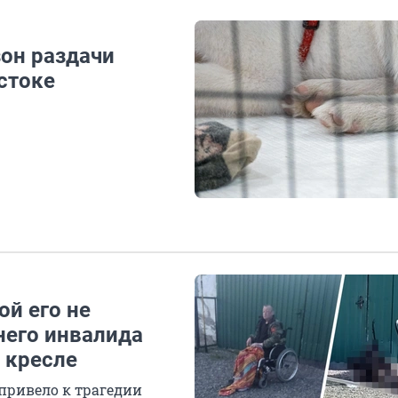
зон раздачи
стоке
ой его не
него инвалида
 кресле
 привело к трагедии