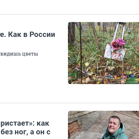
е. Как в России
 увидишь цветы
ристает»: как
ез ног, а он с