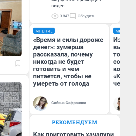
видео
3 847
Обсудить
МНЕНИЕ
МНЕНИЕ
«Время и силы дороже
Измен
денег»: зумерша
вычерк
рассказала, почему
тортик
никогда не будет
согрева
готовить и чем
комеди
питается, чтобы не
«Комме
умереть от голода
честны
Сабина Сафронова
На
РЕКОМЕНДУЕМ
Как приготовить хачапури