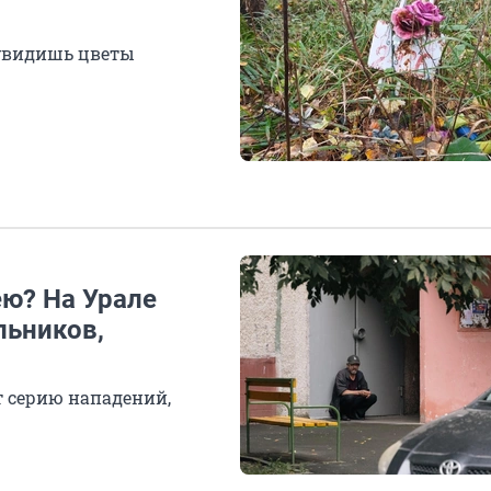
 увидишь цветы
ю? На Урале
льников,
 серию нападений,