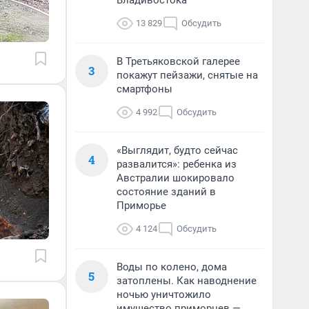
Владивостока
13 829
Обсудить
В Третьяковской галерее
3
покажут пейзажи, снятые на
смартфоны
4 992
Обсудить
«Выглядит, будто сейчас
4
развалится»: ребенка из
Австралии шокировало
состояние зданий в
Приморье
4 124
Обсудить
Воды по колено, дома
5
затоплены. Как наводнение
ночью уничтожило
имущество приморцев —