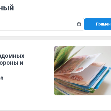
мный
Примен
ездомных
бороны и
ей