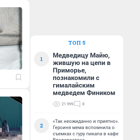
ТОП 5
Медведицу Майю,
1
жившую на цепи в
Приморье,
познакомили с
гималайским
медведем Фиником
21 999
8
«Так неожиданно и приятно».
2
Героиня мема вспомнила о
съемках с гуру пикапа в кафе