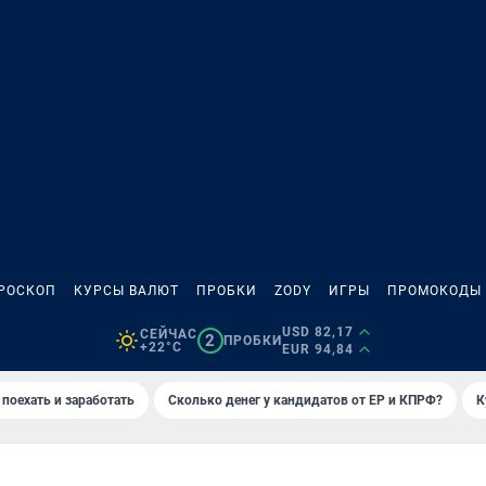
РОСКОП
КУРСЫ ВАЛЮТ
ПРОБКИ
ZODY
ИГРЫ
ПРОМОКОДЫ
USD 82,17
СЕЙЧАС
2
ПРОБКИ
+22°C
EUR 94,84
 поехать и заработать
Сколько денег у кандидатов от ЕР и КПРФ?
К